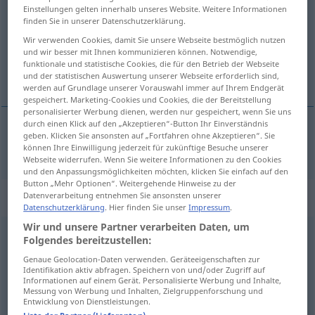
Einstellungen gelten innerhalb unseres Website. Weitere Informationen
finden Sie in unserer Datenschutzerklärung.
Übersicht aller Übersetzungen
Wir verwenden Cookies, damit Sie unsere Webseite bestmöglich nutzen
(Für mehr Details die Übersetzung anklicken/antippen)
und wir besser mit Ihnen kommunizieren können. Notwendige,
funktionale und statistische Cookies, die für den Betrieb der Webseite
hundertster, e, es
und der statistischen Auswertung unserer Webseite erforderlich sind,
werden auf Grundlage unserer Vorauswahl immer auf Ihrem Endgerät
gespeichert. Marketing-Cookies und Cookies, die der Bereitstellung
personalisierter Werbung dienen, werden nur gespeichert, wenn Sie uns
durch einen Klick auf den „Akzeptieren“-Button Ihr Einverständnis
geben. Klicken Sie ansonsten auf „Fortfahren ohne Akzeptieren“. Sie
hundertst(er, e, es)
hundredth
können Ihre Einwilligung jederzeit für zukünftige Besuche unserer
Webseite widerrufen. Wenn Sie weitere Informationen zu den Cookies
und den Anpassungsmöglichkeiten möchten, klicken Sie einfach auf den
Button „Mehr Optionen“. Weitergehende Hinweise zu der
„hundredth“
: noun
Datenverarbeitung entnehmen Sie ansonsten unserer
Datenschutzerklärung
. Hier finden Sie unser
Impressum
.
Wir und unsere Partner verarbeiten Daten, um
hundredth
[ˈhʌndrədθ; -dridθ]
s
Folgendes bereitzustellen:
Genaue Geolocation-Daten verwenden. Geräteeigenschaften zur
Übersicht aller Übersetzungen
Identifikation aktiv abfragen. Speichern von und/oder Zugriff auf
(Für mehr Details die Übersetzung anklicken/antippen)
Informationen auf einem Gerät. Personalisierte Werbung und Inhalte,
Messung von Werbung und Inhalten, Zielgruppenforschung und
Entwicklung von Dienstleistungen.
Hundertster
Hundertstel