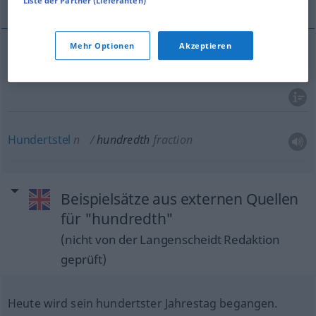
Liste der Partner (Lieferanten)
Mehr Optionen
Akzeptieren
Hundertste(r)
hundredth
in series
Hundertstel
n
hundredth
fraction
Beispielsätze aus externen Quellen
für "hundredth"
(nicht von der Langenscheidt Redaktion
geprüft)
Heute wird sein hundertster Jahrestag begangen.