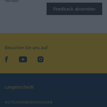
*Pflichtfeld
Feedback absenden
Besuchen Sie uns auf:
facebook
YouTube
Instagram
Langenscheidt
NUTZUNGSBEDINGUNGEN