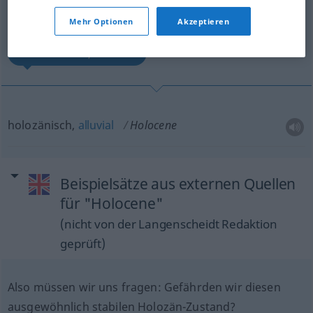
Übersicht aller Übersetzungen
(Für mehr Details die Übersetzung anklicken/antippen)
Mehr Optionen
Akzeptieren
holozänisch, alluvial
holozänisch,
alluvial
Holocene
Beispielsätze aus externen Quellen
für "Holocene"
(nicht von der Langenscheidt Redaktion
geprüft)
Also müssen wir uns fragen: Gefährden wir diesen
ausgewöhnlich stabilen Holozän-Zustand?