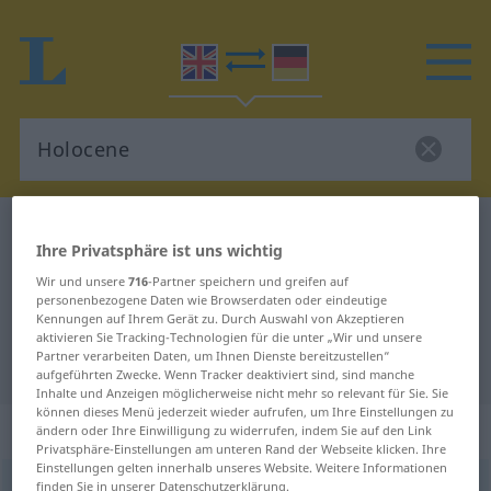
Englisch-Deutsch Wörterbuch
Holocene
Ihre Privatsphäre ist uns wichtig
Englisch-Deutsch Übersetzung für
Wir und unsere
716
-Partner speichern und greifen auf
"Holocene"
personenbezogene Daten wie Browserdaten oder eindeutige
Kennungen auf Ihrem Gerät zu. Durch Auswahl von Akzeptieren
aktivieren Sie Tracking-Technologien für die unter „Wir und unsere
Partner verarbeiten Daten, um Ihnen Dienste bereitzustellen“
"Holocene" Deutsch Übersetzung
aufgeführten Zwecke. Wenn Tracker deaktiviert sind, sind manche
Inhalte und Anzeigen möglicherweise nicht mehr so relevant für Sie. Sie
können dieses Menü jederzeit wieder aufrufen, um Ihre Einstellungen zu
„Holocene“
: noun
ändern oder Ihre Einwilligung zu widerrufen, indem Sie auf den Link
Privatsphäre-Einstellungen am unteren Rand der Webseite klicken. Ihre
Einstellungen gelten innerhalb unseres Website. Weitere Informationen
Holocene
finden Sie in unserer Datenschutzerklärung.
[ˈh(ɒ)losiːn; -lə-]
s