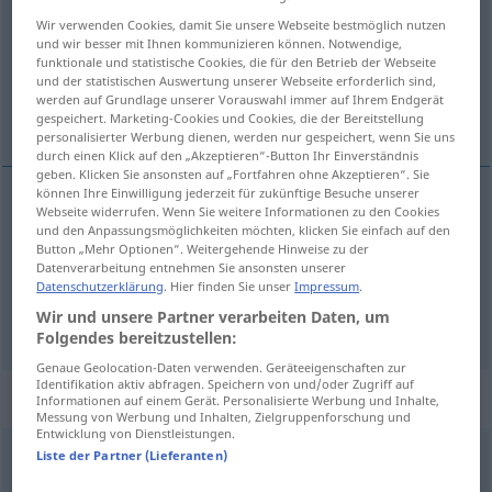
Wir verwenden Cookies, damit Sie unsere Webseite bestmöglich nutzen
Übersicht aller Übersetzungen
und wir besser mit Ihnen kommunizieren können. Notwendige,
funktionale und statistische Cookies, die für den Betrieb der Webseite
(Für mehr Details die Übersetzung anklicken/antippen)
und der statistischen Auswertung unserer Webseite erforderlich sind,
werden auf Grundlage unserer Vorauswahl immer auf Ihrem Endgerät
Holozän, Alluvium
gespeichert. Marketing-Cookies und Cookies, die der Bereitstellung
personalisierter Werbung dienen, werden nur gespeichert, wenn Sie uns
durch einen Klick auf den „Akzeptieren“-Button Ihr Einverständnis
geben. Klicken Sie ansonsten auf „Fortfahren ohne Akzeptieren“. Sie
können Ihre Einwilligung jederzeit für zukünftige Besuche unserer
Webseite widerrufen. Wenn Sie weitere Informationen zu den Cookies
Holozän
n
Holocene
GEOL
und den Anpassungsmöglichkeiten möchten, klicken Sie einfach auf den
Button „Mehr Optionen“. Weitergehende Hinweise zu der
Datenverarbeitung entnehmen Sie ansonsten unserer
Alluvium
n
(geologische Gegenwart)
Holocene
Datenschutzerklärung
. Hier finden Sie unser
Impressum
.
Wir und unsere Partner verarbeiten Daten, um
GEOL
Folgendes bereitzustellen:
Genaue Geolocation-Daten verwenden. Geräteeigenschaften zur
Identifikation aktiv abfragen. Speichern von und/oder Zugriff auf
„Holocene“
: adjective
Informationen auf einem Gerät. Personalisierte Werbung und Inhalte,
Messung von Werbung und Inhalten, Zielgruppenforschung und
Entwicklung von Dienstleistungen.
Holocene
Liste der Partner (Lieferanten)
[ˈh(ɒ)losiːn; -lə-]
adj