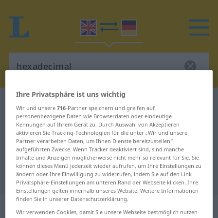
Ihre Privatsphäre ist uns wichtig
Englisch-Deutsch Wörterbuch
hexadecimal
Wir und unsere
716
-Partner speichern und greifen auf
Englisch-Deutsch Übersetzung für
personenbezogene Daten wie Browserdaten oder eindeutige
Kennungen auf Ihrem Gerät zu. Durch Auswahl von Akzeptieren
"hexadecimal"
aktivieren Sie Tracking-Technologien für die unter „Wir und unsere
Partner verarbeiten Daten, um Ihnen Dienste bereitzustellen“
aufgeführten Zwecke. Wenn Tracker deaktiviert sind, sind manche
Inhalte und Anzeigen möglicherweise nicht mehr so relevant für Sie. Sie
"hexadecimal" Deutsch
können dieses Menü jederzeit wieder aufrufen, um Ihre Einstellungen zu
ändern oder Ihre Einwilligung zu widerrufen, indem Sie auf den Link
Übersetzung
Privatsphäre-Einstellungen am unteren Rand der Webseite klicken. Ihre
Einstellungen gelten innerhalb unseres Website. Weitere Informationen
finden Sie in unserer Datenschutzerklärung.
„hexadecimal“
: adjective
Wir verwenden Cookies, damit Sie unsere Webseite bestmöglich nutzen