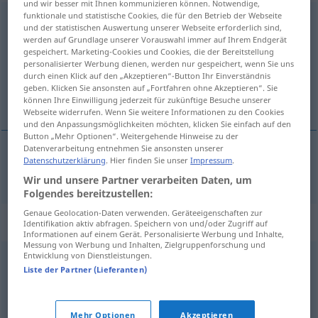
und wir besser mit Ihnen kommunizieren können. Notwendige,
funktionale und statistische Cookies, die für den Betrieb der Webseite
hexadecimal
[heksəˈdesiml]
adj
und der statistischen Auswertung unserer Webseite erforderlich sind,
werden auf Grundlage unserer Vorauswahl immer auf Ihrem Endgerät
Übersicht aller Übersetzungen
gespeichert. Marketing-Cookies und Cookies, die der Bereitstellung
personalisierter Werbung dienen, werden nur gespeichert, wenn Sie uns
(Für mehr Details die Übersetzung anklicken/antippen)
durch einen Klick auf den „Akzeptieren“-Button Ihr Einverständnis
geben. Klicken Sie ansonsten auf „Fortfahren ohne Akzeptieren“. Sie
hexadezimal
können Ihre Einwilligung jederzeit für zukünftige Besuche unserer
Webseite widerrufen. Wenn Sie weitere Informationen zu den Cookies
und den Anpassungsmöglichkeiten möchten, klicken Sie einfach auf den
Button „Mehr Optionen“. Weitergehende Hinweise zu der
Datenverarbeitung entnehmen Sie ansonsten unserer
Datenschutzerklärung
. Hier finden Sie unser
Impressum
.
hexadezimal
hexadecimal
MATH
IT
Wir und unsere Partner verarbeiten Daten, um
Folgendes bereitzustellen:
Genaue Geolocation-Daten verwenden. Geräteeigenschaften zur
Synonyme für "hexadecimal"
Identifikation aktiv abfragen. Speichern von und/oder Zugriff auf
Informationen auf einem Gerät. Personalisierte Werbung und Inhalte,
Messung von Werbung und Inhalten, Zielgruppenforschung und
Entwicklung von Dienstleistungen.
hex
Liste der Partner (Lieferanten)
© Princeton University
Mehr Optionen
Akzeptieren