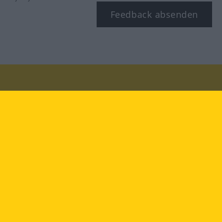
Feedback absenden
Besuchen Sie uns auf:
facebook
YouTube
Instagram
Langenscheidt
NUTZUNGSBEDINGUNGEN