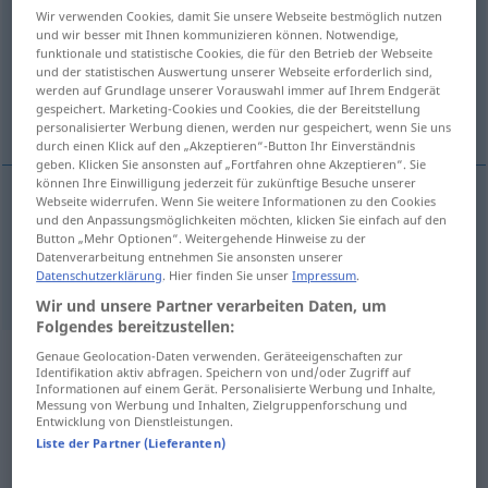
Wir verwenden Cookies, damit Sie unsere Webseite bestmöglich nutzen
und wir besser mit Ihnen kommunizieren können. Notwendige,
Übersicht aller Übersetzungen
funktionale und statistische Cookies, die für den Betrieb der Webseite
(Für mehr Details die Übersetzung anklicken/antippen)
und der statistischen Auswertung unserer Webseite erforderlich sind,
werden auf Grundlage unserer Vorauswahl immer auf Ihrem Endgerät
gespeichert. Marketing-Cookies und Cookies, die der Bereitstellung
Unschlüssigkeit, Zaudern
personalisierter Werbung dienen, werden nur gespeichert, wenn Sie uns
durch einen Klick auf den „Akzeptieren“-Button Ihr Einverständnis
geben. Klicken Sie ansonsten auf „Fortfahren ohne Akzeptieren“. Sie
können Ihre Einwilligung jederzeit für zukünftige Besuche unserer
Webseite widerrufen. Wenn Sie weitere Informationen zu den Cookies
und den Anpassungsmöglichkeiten möchten, klicken Sie einfach auf den
Unschlüssigkeit
f
hesitancy
Button „Mehr Optionen“. Weitergehende Hinweise zu der
Datenverarbeitung entnehmen Sie ansonsten unserer
Zaudern
n
hesitancy
Datenschutzerklärung
. Hier finden Sie unser
Impressum
.
Wir und unsere Partner verarbeiten Daten, um
Folgendes bereitzustellen:
Genaue Geolocation-Daten verwenden. Geräteeigenschaften zur
Beispielsätze aus externen Quellen
Identifikation aktiv abfragen. Speichern von und/oder Zugriff auf
Informationen auf einem Gerät. Personalisierte Werbung und Inhalte,
für "hesitancy"
Messung von Werbung und Inhalten, Zielgruppenforschung und
Entwicklung von Dienstleistungen.
(nicht von der Langenscheidt Redaktion
Liste der Partner (Lieferanten)
geprüft)