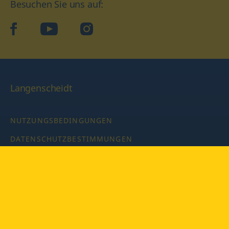
Besuchen Sie uns auf:
facebook
YouTube
Instagram
Langenscheidt
NUTZUNGSBEDINGUNGEN
DATENSCHUTZBESTIMMUNGEN
IMPRESSUM
PRIVATSPHÄRE-EINSTELLUNGEN
LATEINWÖRTERBUCH MIT CODE
Copyright © 2026 PONS Langenscheidt GmbH, Alle Rechte