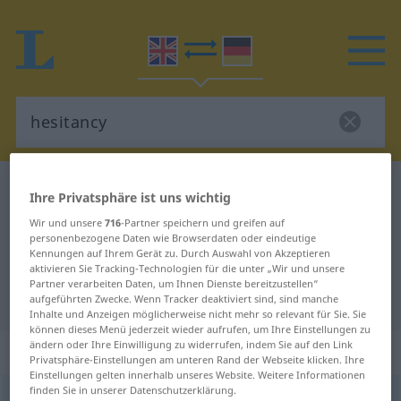
Englisch-Deutsch Wörterbuch
hesitancy
Ihre Privatsphäre ist uns wichtig
Englisch-Deutsch Übersetzung für
Wir und unsere
716
-Partner speichern und greifen auf
personenbezogene Daten wie Browserdaten oder eindeutige
"hesitancy"
Kennungen auf Ihrem Gerät zu. Durch Auswahl von Akzeptieren
aktivieren Sie Tracking-Technologien für die unter „Wir und unsere
Partner verarbeiten Daten, um Ihnen Dienste bereitzustellen“
"hesitancy" Deutsch Übersetzung
aufgeführten Zwecke. Wenn Tracker deaktiviert sind, sind manche
Inhalte und Anzeigen möglicherweise nicht mehr so relevant für Sie. Sie
können dieses Menü jederzeit wieder aufrufen, um Ihre Einstellungen zu
ändern oder Ihre Einwilligung zu widerrufen, indem Sie auf den Link
„hesitancy“
Privatsphäre-Einstellungen am unteren Rand der Webseite klicken. Ihre
Einstellungen gelten innerhalb unseres Website. Weitere Informationen
finden Sie in unserer Datenschutzerklärung.
hesitancy
[ˈhezitənsi; -zət-]
,
a.
hesitance
s