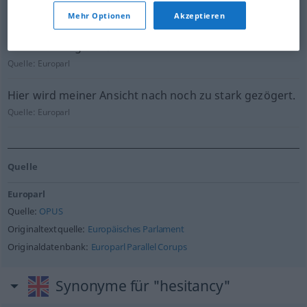
Mehr Optionen
Akzeptieren
Warum zeigt es bei so viel Kraft und Chancenreichtum
solche Verzagtheit?
Quelle:
Europarl
Hier wird meiner Ansicht nach noch zu stark gezögert.
Quelle:
Europarl
Quelle
Europarl
Quelle:
OPUS
Originaltextquelle:
Europäisches Parlament
Originaldatenbank:
Europarl Parallel Corups
Synonyme für "hesitancy"