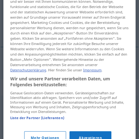
und wir besser mit Ihnen kommunizieren können. Notwendige,
funktionale und statistische Cookies, die für den Betrieb der Webseite
Übersicht aller Übersetzungen
und der statistischen Auswertung unserer Webseite erforderlich sind,
werden auf Grundlage unserer Vorauswahl immer auf Ihrem Endgerät
(Für mehr Details die Übersetzung anklicken/antippen)
gespeichert. Marketing-Cookies und Cookies, die der Bereitstellung
personalisierter Werbung dienen, werden nur gespeichert, wenn Sie uns
froh stimmen
durch einen Klick auf den „Akzeptieren“-Button Ihr Einverständnis
geben. Klicken Sie ansonsten auf „Fortfahren ohne Akzeptieren“. Sie
können Ihre Einwilligung jederzeit für zukünftige Besuche unserer
Webseite widerrufen. Wenn Sie weitere Informationen zu den Cookies
und den Anpassungsmöglichkeiten möchten, klicken Sie einfach auf den
Button „Mehr Optionen“. Weitergehende Hinweise zu der
froh
stimmen
gruntle
jemanden
Datenverarbeitung entnehmen Sie ansonsten unserer
Datenschutzerklärung
. Hier finden Sie unser
Impressum
.
Wir und unsere Partner verarbeiten Daten, um
Folgendes bereitzustellen:
Synonyme für "gruntle"
Genaue Geolocation-Daten verwenden. Geräteeigenschaften zur
Identifikation aktiv abfragen. Speichern von und/oder Zugriff auf
Informationen auf einem Gerät. Personalisierte Werbung und Inhalte,
Messung von Werbung und Inhalten, Zielgruppenforschung und
conciliate
,
pacify
,
placate
,
assuage
,
gentle
,
mollify
,
Entwicklung von Dienstleistungen.
appease
Liste der Partner (Lieferanten)
© Princeton University
Mehr Optionen
Akzeptieren