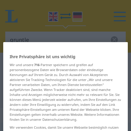
Ihre Privatsphäre ist uns wichtig
Englisch-Deutsch Wörterbuch
gruntle
Wir und unsere
716
-Partner speichern und greifen auf
Englisch-Deutsch Übersetzung für
personenbezogene Daten wie Browserdaten oder eindeutige
Kennungen auf Ihrem Gerät zu. Durch Auswahl von Akzeptieren
"gruntle"
aktivieren Sie Tracking-Technologien für die unter „Wir und unsere
Partner verarbeiten Daten, um Ihnen Dienste bereitzustellen“
aufgeführten Zwecke. Wenn Tracker deaktiviert sind, sind manche
Inhalte und Anzeigen möglicherweise nicht mehr so relevant für Sie. Sie
"gruntle" Deutsch Übersetzung
können dieses Menü jederzeit wieder aufrufen, um Ihre Einstellungen zu
ändern oder Ihre Einwilligung zu widerrufen, indem Sie auf den Link
Privatsphäre-Einstellungen am unteren Rand der Webseite klicken. Ihre
„gruntle“
: transitive verb
Einstellungen gelten innerhalb unseres Website. Weitere Informationen
finden Sie in unserer Datenschutzerklärung.
Wir verwenden Cookies, damit Sie unsere Webseite bestmöglich nutzen
gruntle
[ˈgrʌntl]
v/t