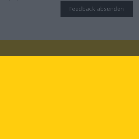
Feedback absenden
Besuchen Sie uns auf:
facebook
YouTube
Instagram
Langenscheidt
NUTZUNGSBEDINGUNGEN