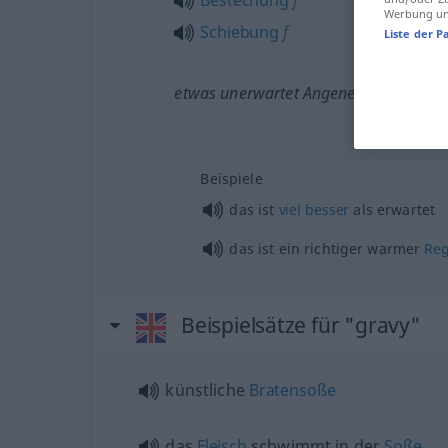
Bestechung
f
Werbung und
Schiebung
f
Liste der P
etwas
unerwartet Angenehmes
od
Eint
Beispiele
das ist
viel
besser
als erwartet
das ist ein richtiger warmer
Re
Beispielsätze für "gravy"
künstliche
Bratensoße
das
Fleisch
schwimmt in der
Soße