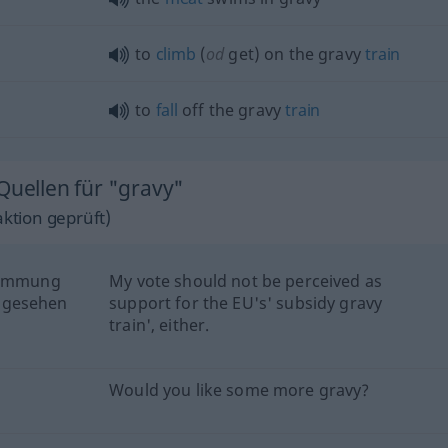
to
climb
(
od
get) on the gravy
train
to
fall
off the gravy
train
Quellen für "gravy"
ktion geprüft)
stimmung
My vote should not be perceived as
 gesehen
support for the EU's' subsidy gravy
train', either.
Would you like some more gravy?