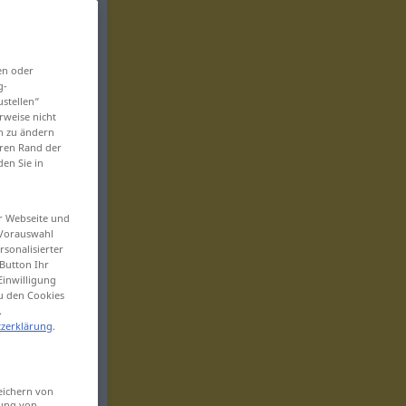
en oder
g-
ustellen“
rweise nicht
en zu ändern
eren Rand der
den Sie in
er Webseite und
 Vorauswahl
sonalisierter
Button Ihr
Einwilligung
zu den Cookies
.
zerklärung
.
eichern von
sung von