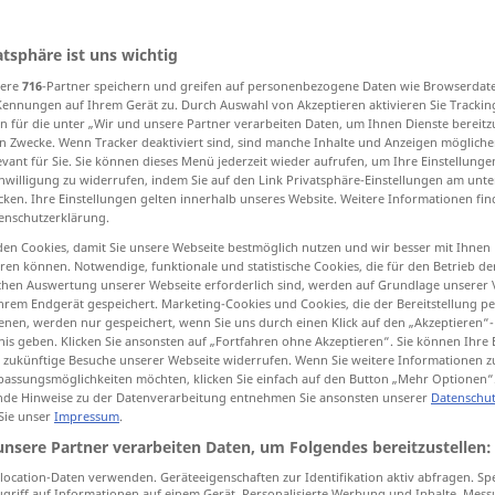
atsphäre ist uns wichtig
sere
716
-Partner speichern und greifen auf personenbezogene Daten wie Browserdat
tippen)
Kennungen auf Ihrem Gerät zu. Durch Auswahl von Akzeptieren aktivieren Sie Trackin
n für die unter „Wir und unsere Partner verarbeiten Daten, um Ihnen Dienste bereitz
Braten-, FischSoße
n Zwecke. Wenn Tracker deaktiviert sind, sind manche Inhalte und Anzeigen mögliche
evant für Sie. Sie können dieses Menü jederzeit wieder aufrufen, um Ihre Einstellung
inwilligung zu widerrufen, indem Sie auf den Link Privatsphäre-Einstellungen am unt
cken. Ihre Einstellungen gelten innerhalb unseres Website. Weitere Informationen fin
chung, Schiebung
enschutzerklärung.
en Cookies, damit Sie unsere Webseite bestmöglich nutzen und wir besser mit Ihnen
en können. Notwendige, funktionale und statistische Cookies, die für den Betrieb d
ischen Auswertung unserer Webseite erforderlich sind, werden auf Grundlage unserer
gravy
juices from cooking meat
hrem Endgerät gespeichert. Marketing-Cookies und Cookies, die der Bereitstellung per
nen, werden nur gespeichert, wenn Sie uns durch einen Klick auf den „Akzeptieren“-
nis geben. Klicken Sie ansonsten auf „Fortfahren ohne Akzeptieren“. Sie können Ihre 
ür zukünftige Besuche unserer Webseite widerrufen. Wenn Sie weitere Informationen 
gravy
sauce made from 1
assungsmöglichkeiten möchten, klicken Sie einfach auf den Button „Mehr Optionen“
de Hinweise zu der Datenverarbeitung entnehmen Sie ansonsten unserer
Datenschut
 Sie unser
Impressum
.
gravy
small or dishonest profit
SL
unsere Partner verarbeiten Daten, um Folgendes bereitzustellen:
ocation-Daten verwenden. Geräteeigenschaften zur Identifikation aktiv abfragen. Sp
griff auf Informationen auf einem Gerät. Personalisierte Werbung und Inhalte, Mes