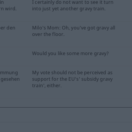
in
I certainly do not want to see it turn
rn wird.
into just yet another gravy train.
ber den
Milo's Mom: Oh, you've got gravy all
over the floor.
Would you like some more gravy?
stimmung
My vote should not be perceived as
 gesehen
support for the EU's' subsidy gravy
train', either.