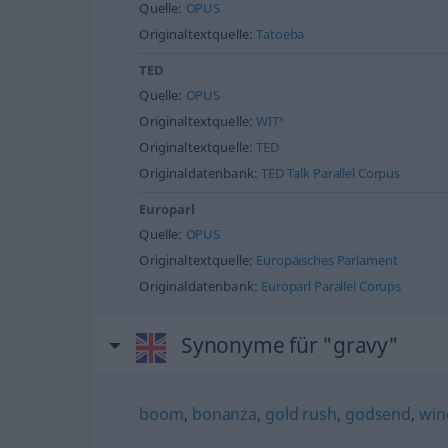
Quelle:
OPUS
Originaltextquelle:
Tatoeba
TED
Quelle:
OPUS
Originaltextquelle:
WIT³
Originaltextquelle:
TED
Originaldatenbank:
TED Talk Parallel Corpus
Europarl
Quelle:
OPUS
Originaltextquelle:
Europäisches Parlament
Originaldatenbank:
Europarl Parallel Corups
Synonyme für "gravy"
boom
,
bonanza
,
gold rush
,
godsend
,
win