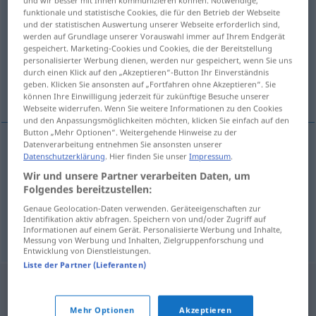
funktionale und statistische Cookies, die für den Betrieb der Webseite
Übersicht aller Übersetzungen
und der statistischen Auswertung unserer Webseite erforderlich sind,
werden auf Grundlage unserer Vorauswahl immer auf Ihrem Endgerät
(Für mehr Details die Übersetzung anklicken/antippen)
gespeichert. Marketing-Cookies und Cookies, die der Bereitstellung
personalisierter Werbung dienen, werden nur gespeichert, wenn Sie uns
Goniometer, Winkelmesser,
durch einen Klick auf den „Akzeptieren“-Button Ihr Einverständnis
geben. Klicken Sie ansonsten auf „Fortfahren ohne Akzeptieren“. Sie
Peilungswinkelmesser
können Ihre Einwilligung jederzeit für zukünftige Besuche unserer
Webseite widerrufen. Wenn Sie weitere Informationen zu den Cookies
und den Anpassungsmöglichkeiten möchten, klicken Sie einfach auf den
Button „Mehr Optionen“. Weitergehende Hinweise zu der
Datenverarbeitung entnehmen Sie ansonsten unserer
Datenschutzerklärung
. Hier finden Sie unser
Impressum
.
Goniometer
n
goniometer
Wir und unsere Partner verarbeiten Daten, um
Folgendes bereitzustellen:
Winkelmesser
m
goniometer
MATH
Genaue Geolocation-Daten verwenden. Geräteeigenschaften zur
Identifikation aktiv abfragen. Speichern von und/oder Zugriff auf
Peilungswinkelmesser
m
goniometer
RADIO
Informationen auf einem Gerät. Personalisierte Werbung und Inhalte,
Messung von Werbung und Inhalten, Zielgruppenforschung und
Entwicklung von Dienstleistungen.
Liste der Partner (Lieferanten)
Mehr Optionen
Akzeptieren