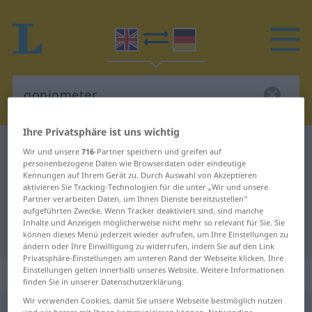
Ihre Privatsphäre ist uns wichtig
Englisch-Deutsch Wörterbuch
goniometer
Wir und unsere
716
-Partner speichern und greifen auf
personenbezogene Daten wie Browserdaten oder eindeutige
Englisch-Deutsch Übersetzung für
Kennungen auf Ihrem Gerät zu. Durch Auswahl von Akzeptieren
aktivieren Sie Tracking-Technologien für die unter „Wir und unsere
"goniometer"
Partner verarbeiten Daten, um Ihnen Dienste bereitzustellen“
aufgeführten Zwecke. Wenn Tracker deaktiviert sind, sind manche
Inhalte und Anzeigen möglicherweise nicht mehr so relevant für Sie. Sie
"goniometer" Deutsch Übersetzung
können dieses Menü jederzeit wieder aufrufen, um Ihre Einstellungen zu
ändern oder Ihre Einwilligung zu widerrufen, indem Sie auf den Link
Privatsphäre-Einstellungen am unteren Rand der Webseite klicken. Ihre
„goniometer“
: noun
Einstellungen gelten innerhalb unseres Website. Weitere Informationen
finden Sie in unserer Datenschutzerklärung.
Wir verwenden Cookies, damit Sie unsere Webseite bestmöglich nutzen
goniometer
[gouniˈ(ɒ)mitə(r); -mə-]
s
und wir besser mit Ihnen kommunizieren können. Notwendige,