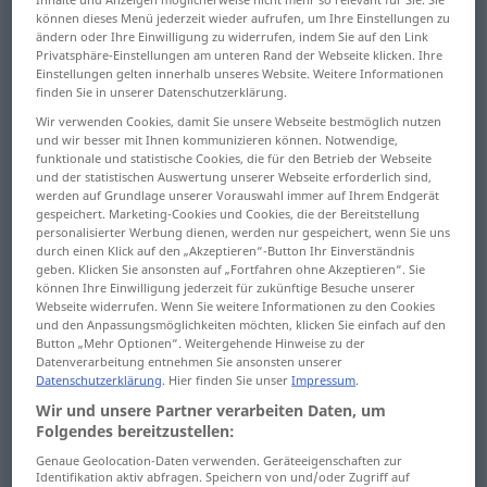
können dieses Menü jederzeit wieder aufrufen, um Ihre Einstellungen zu
ändern oder Ihre Einwilligung zu widerrufen, indem Sie auf den Link
Übersicht aller Übersetzungen
Privatsphäre-Einstellungen am unteren Rand der Webseite klicken. Ihre
(Für mehr Details die Übersetzung anklicken/antippen)
Einstellungen gelten innerhalb unseres Website. Weitere Informationen
finden Sie in unserer Datenschutzerklärung.
Ordner
Wir verwenden Cookies, damit Sie unsere Webseite bestmöglich nutzen
und wir besser mit Ihnen kommunizieren können. Notwendige,
funktionale und statistische Cookies, die für den Betrieb der Webseite
Aktendeckel, AktenUmschlag, Mappe
und der statistischen Auswertung unserer Webseite erforderlich sind,
werden auf Grundlage unserer Vorauswahl immer auf Ihrem Endgerät
gespeichert. Marketing-Cookies und Cookies, die der Bereitstellung
Faltender
personalisierter Werbung dienen, werden nur gespeichert, wenn Sie uns
durch einen Klick auf den „Akzeptieren“-Button Ihr Einverständnis
geben. Klicken Sie ansonsten auf „Fortfahren ohne Akzeptieren“. Sie
zusammenfaltbare Druckschrift, Faltprospekt,
können Ihre Einwilligung jederzeit für zukünftige Besuche unserer
Webseite widerrufen. Wenn Sie weitere Informationen zu den Cookies
Broschüre
und den Anpassungsmöglichkeiten möchten, klicken Sie einfach auf den
Button „Mehr Optionen“. Weitergehende Hinweise zu der
Datenverarbeitung entnehmen Sie ansonsten unserer
Bördel-, Faltmaschine
Datenschutzerklärung
. Hier finden Sie unser
Impressum
.
Wir und unsere Partner verarbeiten Daten, um
Falzbein, PapierFalzmaschine
Falzer
Folgendes bereitzustellen:
Genaue Geolocation-Daten verwenden. Geräteeigenschaften zur
Identifikation aktiv abfragen. Speichern von und/oder Zugriff auf