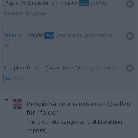
(Papier)Falzmaschine
f
folder
folding
TECH
machine: for paper
Falzer
m
folder
person who folds, crimps
TECH
etc
Klappkneifer
m
folder
type of folding spectacles
<
>
OBS
PL
Beispielsätze aus externen Quellen
für "folder"
(nicht von der Langenscheidt Redaktion
geprüft)