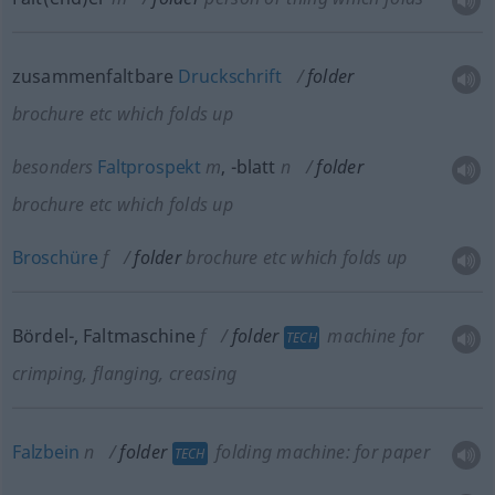
zusammenfaltbare
Druckschrift
folder
brochure
etc
which folds up
besonders
Faltprospekt
m
,
-blatt
n
folder
brochure
etc
which folds up
Broschüre
f
folder
brochure
etc
which folds up
Bördel-, Faltmaschine
f
folder
machine for
TECH
crimping, flanging, creasing
Falzbein
n
folder
folding machine: for paper
TECH