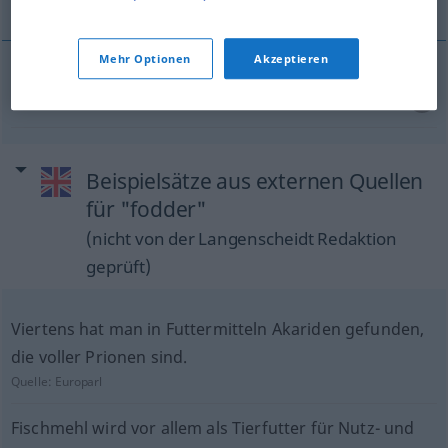
Mehr Optionen
Akzeptieren
füttern
fodder
livestock
Beispielsätze aus externen Quellen
für "fodder"
(nicht von der Langenscheidt Redaktion
geprüft)
Viertens hat man in Futtermitteln Akariden gefunden,
die voller Prionen sind.
Quelle:
Europarl
Fischmehl wird vor allem als Tierfutter für Nutz- und