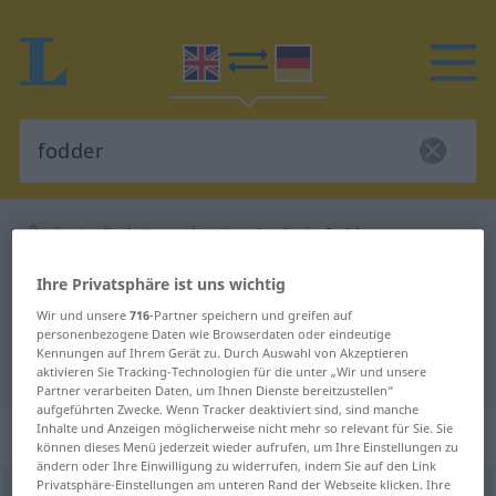
Englisch-Deutsch Wörterbuch
fodder
Englisch-Deutsch Übersetzung für
Ihre Privatsphäre ist uns wichtig
"fodder"
Wir und unsere
716
-Partner speichern und greifen auf
personenbezogene Daten wie Browserdaten oder eindeutige
Kennungen auf Ihrem Gerät zu. Durch Auswahl von Akzeptieren
"fodder" Deutsch Übersetzung
aktivieren Sie Tracking-Technologien für die unter „Wir und unsere
Partner verarbeiten Daten, um Ihnen Dienste bereitzustellen“
aufgeführten Zwecke. Wenn Tracker deaktiviert sind, sind manche
Inhalte und Anzeigen möglicherweise nicht mehr so relevant für Sie. Sie
„fodder“
: noun
können dieses Menü jederzeit wieder aufrufen, um Ihre Einstellungen zu
ändern oder Ihre Einwilligung zu widerrufen, indem Sie auf den Link
Privatsphäre-Einstellungen am unteren Rand der Webseite klicken. Ihre
fodder
[ˈf(ɒ)də(r)]
s