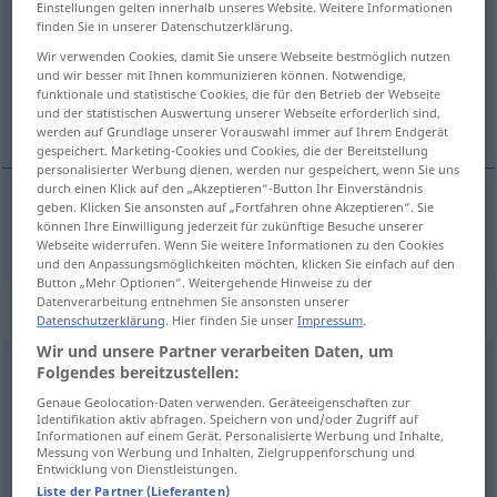
Einstellungen gelten innerhalb unseres Website. Weitere Informationen
finden Sie in unserer Datenschutzerklärung.
Übersicht aller Übersetzungen
Wir verwenden Cookies, damit Sie unsere Webseite bestmöglich nutzen
(Für mehr Details die Übersetzung anklicken/antippen)
und wir besser mit Ihnen kommunizieren können. Notwendige,
funktionale und statistische Cookies, die für den Betrieb der Webseite
und der statistischen Auswertung unserer Webseite erforderlich sind,
grobes Futter
werden auf Grundlage unserer Vorauswahl immer auf Ihrem Endgerät
gespeichert. Marketing-Cookies und Cookies, die der Bereitstellung
personalisierter Werbung dienen, werden nur gespeichert, wenn Sie uns
durch einen Klick auf den „Akzeptieren“-Button Ihr Einverständnis
geben. Klicken Sie ansonsten auf „Fortfahren ohne Akzeptieren“. Sie
können Ihre Einwilligung jederzeit für zukünftige Besuche unserer
(grobes)
Futter
(Heu
etc
)
fodder
Webseite widerrufen. Wenn Sie weitere Informationen zu den Cookies
und den Anpassungsmöglichkeiten möchten, klicken Sie einfach auf den
Button „Mehr Optionen“. Weitergehende Hinweise zu der
Datenverarbeitung entnehmen Sie ansonsten unserer
„fodder“
: transitive verb
Datenschutzerklärung
. Hier finden Sie unser
Impressum
.
Wir und unsere Partner verarbeiten Daten, um
fodder
Folgendes bereitzustellen:
[ˈf(ɒ)də(r)]
v/t
Genaue Geolocation-Daten verwenden. Geräteeigenschaften zur
Übersicht aller Übersetzungen
Identifikation aktiv abfragen. Speichern von und/oder Zugriff auf
Informationen auf einem Gerät. Personalisierte Werbung und Inhalte,
(Für mehr Details die Übersetzung anklicken/antippen)
Messung von Werbung und Inhalten, Zielgruppenforschung und
Entwicklung von Dienstleistungen.
füttern
Liste der Partner (Lieferanten)