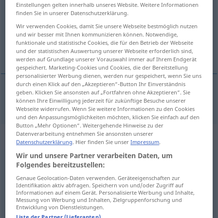
Einstellungen gelten innerhalb unseres Website. Weitere Informationen
finden Sie in unserer Datenschutzerklärung.
Übersicht aller Übersetzungen
Wir verwenden Cookies, damit Sie unsere Webseite bestmöglich nutzen
(Für mehr Details die Übersetzung anklicken/antippen)
und wir besser mit Ihnen kommunizieren können. Notwendige,
funktionale und statistische Cookies, die für den Betrieb der Webseite
fünfzigster, e, es
und der statistischen Auswertung unserer Webseite erforderlich sind,
werden auf Grundlage unserer Vorauswahl immer auf Ihrem Endgerät
gespeichert. Marketing-Cookies und Cookies, die der Bereitstellung
personalisierter Werbung dienen, werden nur gespeichert, wenn Sie uns
durch einen Klick auf den „Akzeptieren“-Button Ihr Einverständnis
geben. Klicken Sie ansonsten auf „Fortfahren ohne Akzeptieren“. Sie
fünfzigst(er, e, es)
fiftieth
können Ihre Einwilligung jederzeit für zukünftige Besuche unserer
Webseite widerrufen. Wenn Sie weitere Informationen zu den Cookies
und den Anpassungsmöglichkeiten möchten, klicken Sie einfach auf den
Button „Mehr Optionen“. Weitergehende Hinweise zu der
Datenverarbeitung entnehmen Sie ansonsten unserer
„fiftieth“
: noun
Datenschutzerklärung
. Hier finden Sie unser
Impressum
.
Wir und unsere Partner verarbeiten Daten, um
fiftieth
[ˈfiftiiθ]
s
Folgendes bereitzustellen:
Genaue Geolocation-Daten verwenden. Geräteeigenschaften zur
Übersicht aller Übersetzungen
Identifikation aktiv abfragen. Speichern von und/oder Zugriff auf
Informationen auf einem Gerät. Personalisierte Werbung und Inhalte,
(Für mehr Details die Übersetzung anklicken/antippen)
Messung von Werbung und Inhalten, Zielgruppenforschung und
Entwicklung von Dienstleistungen.
Fünfzigste
Fünfzigstel
Liste der Partner (Lieferanten)