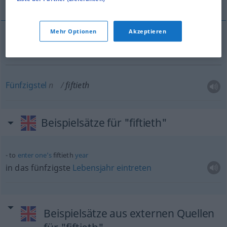
Mehr Optionen
Akzeptieren
(der, die, das)
Fünfzigste
fiftieth
Fünfzigstel
n
fiftieth
Beispielsätze für "fiftieth"
to
enter
one’s
fiftieth
year
in das fünfzigste
Lebensjahr
eintreten
Beispielsätze aus externen Quellen