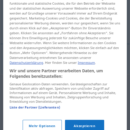
funktionale und statistische Cookies, die für den Betrieb der Webseite
und der statistischen Auswertung unserer Webseite erforderlich sind,
Übersicht aller Übersetzungen
werden auf Grundlage unserer Vorauswahl immer auf Ihrem Endgerät
(Für mehr Details die Übersetzung anklicken/antippen)
gespeichert. Marketing-Cookies und Cookies, die der Bereitstellung
personalisierter Werbung dienen, werden nur gespeichert, wenn Sie uns
durch einen Klick auf den „Akzeptieren“-Button Ihr Einverständnis
Märchen…, märchenhaft
geben. Klicken Sie ansonsten auf „Fortfahren ohne Akzeptieren“. Sie
können Ihre Einwilligung jederzeit für zukünftige Besuche unserer
Webseite widerrufen. Wenn Sie weitere Informationen zu den Cookies
und den Anpassungsmöglichkeiten möchten, klicken Sie einfach auf den
Button „Mehr Optionen“. Weitergehende Hinweise zu der
Datenverarbeitung entnehmen Sie ansonsten unserer
Märchen…,
märchenhaft
fairy-tale
Datenschutzerklärung
. Hier finden Sie unser
Impressum
.
Wir und unsere Partner verarbeiten Daten, um
Folgendes bereitzustellen:
Genaue Geolocation-Daten verwenden. Geräteeigenschaften zur
Identifikation aktiv abfragen. Speichern von und/oder Zugriff auf
Informationen auf einem Gerät. Personalisierte Werbung und Inhalte,
Messung von Werbung und Inhalten, Zielgruppenforschung und
Entwicklung von Dienstleistungen.
Liste der Partner (Lieferanten)
Mehr Optionen
Akzeptieren