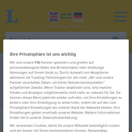
Ihre Privatsphäre ist uns wichtig
Englisch-Deutsch Wörterbuch
fairy-tale
Wir und unsere
716
-Partner speichern und greifen auf
personenbezogene Daten wie Browserdaten oder eindeutige
Englisch-Deutsch Übersetzung für
Kennungen auf Ihrem Gerät zu. Durch Auswahl von Akzeptieren
aktivieren Sie Tracking-Technologien für die unter „Wir und unsere
"fairy-tale"
Partner verarbeiten Daten, um Ihnen Dienste bereitzustellen“
aufgeführten Zwecke. Wenn Tracker deaktiviert sind, sind manche
Inhalte und Anzeigen möglicherweise nicht mehr so relevant für Sie. Sie
"fairy-tale" Deutsch Übersetzung
können dieses Menü jederzeit wieder aufrufen, um Ihre Einstellungen zu
ändern oder Ihre Einwilligung zu widerrufen, indem Sie auf den Link
Privatsphäre-Einstellungen am unteren Rand der Webseite klicken. Ihre
Einstellungen gelten innerhalb unseres Website. Weitere Informationen
„fairy-tale“
: adjective
finden Sie in unserer Datenschutzerklärung.
Wir verwenden Cookies, damit Sie unsere Webseite bestmöglich nutzen
und wir besser mit Ihnen kommunizieren können. Notwendige,
fairy-tale
adj