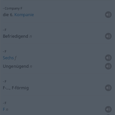
Company F
die 6.
Kompanie
F
Befriedigend
n
F
Sechs
f
Ungenügend
n
F
F-…, F-förmig
F
F
n