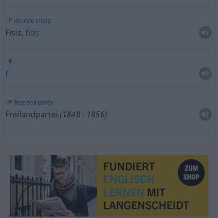
F
double
sharp
Fisis,
fisis
F
F
F
free-soil
party
Freilandpartei
(1848 - 1856)