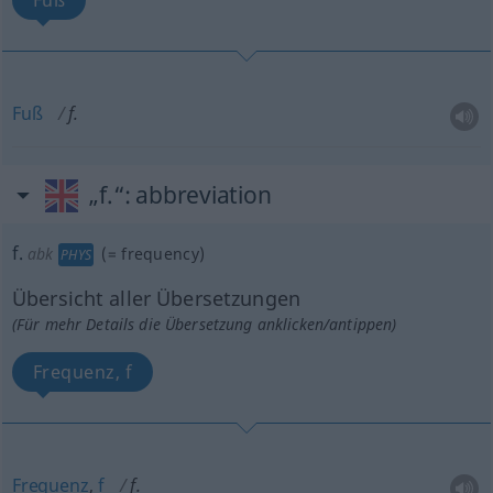
Fuß
Fuß
f.
„f.“
: abbreviation
f.
abk
(=
frequency
)
PHYS
Übersicht aller Übersetzungen
(Für mehr Details die Übersetzung anklicken/antippen)
Frequenz, f
Frequenz
,
f
f.