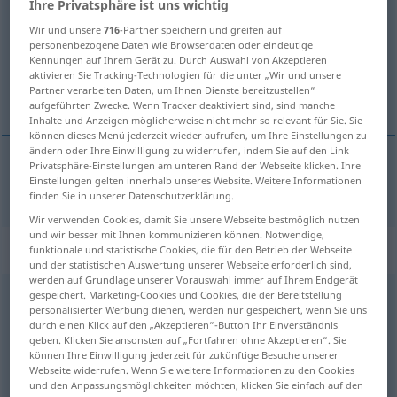
Ihre Privatsphäre ist uns wichtig
Wir und unsere
716
-Partner speichern und greifen auf
Übersicht aller Übersetzungen
personenbezogene Daten wie Browserdaten oder eindeutige
(Für mehr Details die Übersetzung anklicken/antippen)
Kennungen auf Ihrem Gerät zu. Durch Auswahl von Akzeptieren
aktivieren Sie Tracking-Technologien für die unter „Wir und unsere
Partner verarbeiten Daten, um Ihnen Dienste bereitzustellen“
Klafter
aufgeführten Zwecke. Wenn Tracker deaktiviert sind, sind manche
Inhalte und Anzeigen möglicherweise nicht mehr so relevant für Sie. Sie
können dieses Menü jederzeit wieder aufrufen, um Ihre Einstellungen zu
ändern oder Ihre Einwilligung zu widerrufen, indem Sie auf den Link
Privatsphäre-Einstellungen am unteren Rand der Webseite klicken. Ihre
Einstellungen gelten innerhalb unseres Website. Weitere Informationen
Klafter
f.
finden Sie in unserer Datenschutzerklärung.
Wir verwenden Cookies, damit Sie unsere Webseite bestmöglich nutzen
und wir besser mit Ihnen kommunizieren können. Notwendige,
„f.“
: abbreviation
funktionale und statistische Cookies, die für den Betrieb der Webseite
und der statistischen Auswertung unserer Webseite erforderlich sind,
werden auf Grundlage unserer Vorauswahl immer auf Ihrem Endgerät
gespeichert. Marketing-Cookies und Cookies, die der Bereitstellung
f.
abk
(=
feet
pl
)
personalisierter Werbung dienen, werden nur gespeichert, wenn Sie uns
durch einen Klick auf den „Akzeptieren“-Button Ihr Einverständnis
Übersicht aller Übersetzungen
geben. Klicken Sie ansonsten auf „Fortfahren ohne Akzeptieren“. Sie
(Für mehr Details die Übersetzung anklicken/antippen)
können Ihre Einwilligung jederzeit für zukünftige Besuche unserer
Webseite widerrufen. Wenn Sie weitere Informationen zu den Cookies
und den Anpassungsmöglichkeiten möchten, klicken Sie einfach auf den
Fuß