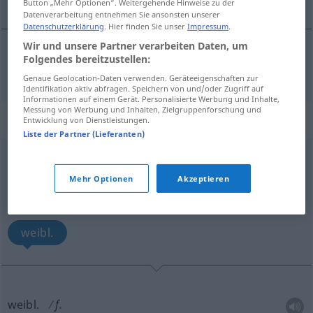
Button „Mehr Optionen“. Weitergehende Hinweise zu der
Datenverarbeitung entnehmen Sie ansonsten unserer
Datenschutzerklärung
. Hier finden Sie unser
Impressum
.
Wir und unsere Partner verarbeiten Daten, um
Folgendes bereitzustellen:
Fuß
f.
Genaue Geolocation-Daten verwenden. Geräteeigenschaften zur
Identifikation aktiv abfragen. Speichern von und/oder Zugriff auf
Informationen auf einem Gerät. Personalisierte Werbung und Inhalte,
Messung von Werbung und Inhalten, Zielgruppenforschung und
„f.“
: abbreviation
Entwicklung von Dienstleistungen.
Liste der Partner (Lieferanten)
f.
abk
(=
female
)
LING
Mehr Optionen
Akzeptieren
Übersicht aller Übersetzungen
(Für mehr Details die Übersetzung anklicken/antippen)
weibl.
weibl.
f.