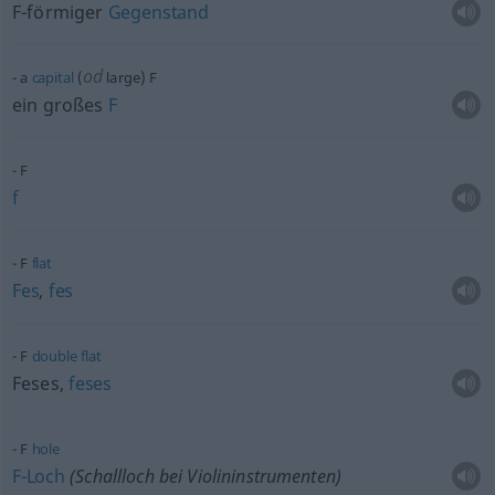
F-förmiger
Gegenstand
od
a
capital
(
large) F
ein großes
F
F
f
F
flat
Fes
,
fes
F
double
flat
Feses,
feses
F
hole
F-Loch
(Schallloch bei Violininstrumenten)