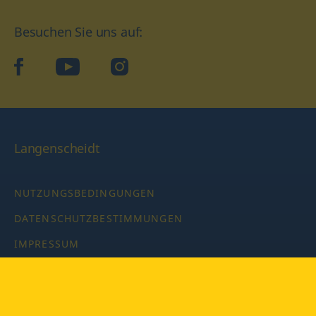
Besuchen Sie uns auf:
facebook
YouTube
Instagram
Langenscheidt
NUTZUNGSBEDINGUNGEN
DATENSCHUTZBESTIMMUNGEN
IMPRESSUM
PRIVATSPHÄRE-EINSTELLUNGEN
LATEINWÖRTERBUCH MIT CODE