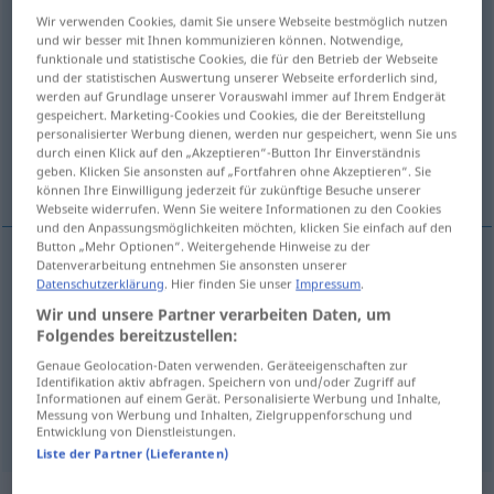
Wir verwenden Cookies, damit Sie unsere Webseite bestmöglich nutzen
Übersicht aller Übersetzungen
und wir besser mit Ihnen kommunizieren können. Notwendige,
funktionale und statistische Cookies, die für den Betrieb der Webseite
(Für mehr Details die Übersetzung anklicken/antippen)
und der statistischen Auswertung unserer Webseite erforderlich sind,
werden auf Grundlage unserer Vorauswahl immer auf Ihrem Endgerät
Ausrottung
gespeichert. Marketing-Cookies und Cookies, die der Bereitstellung
personalisierter Werbung dienen, werden nur gespeichert, wenn Sie uns
durch einen Klick auf den „Akzeptieren“-Button Ihr Einverständnis
geben. Klicken Sie ansonsten auf „Fortfahren ohne Akzeptieren“. Sie
Exstirpation, Ausschneidung
können Ihre Einwilligung jederzeit für zukünftige Besuche unserer
Webseite widerrufen. Wenn Sie weitere Informationen zu den Cookies
und den Anpassungsmöglichkeiten möchten, klicken Sie einfach auf den
Button „Mehr Optionen“. Weitergehende Hinweise zu der
Datenverarbeitung entnehmen Sie ansonsten unserer
Datenschutzerklärung
. Hier finden Sie unser
Impressum
.
Ausrottung
f
extirpation
Wir und unsere Partner verarbeiten Daten, um
Folgendes bereitzustellen:
Exstirpation
f
extirpation
Genaue Geolocation-Daten verwenden. Geräteeigenschaften zur
MED
Identifikation aktiv abfragen. Speichern von und/oder Zugriff auf
Informationen auf einem Gerät. Personalisierte Werbung und Inhalte,
Messung von Werbung und Inhalten, Zielgruppenforschung und
Ausschneidung
f
extirpation
MED
Entwicklung von Dienstleistungen.
Liste der Partner (Lieferanten)