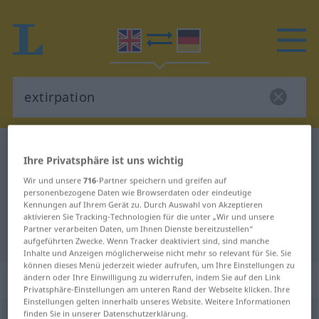
Englisch-Deutsch Wörterbuch
extirpation
Ihre Privatsphäre ist uns wichtig
Englisch-Deutsch Übersetzung für
Wir und unsere
716
-Partner speichern und greifen auf
"extirpation"
personenbezogene Daten wie Browserdaten oder eindeutige
Kennungen auf Ihrem Gerät zu. Durch Auswahl von Akzeptieren
aktivieren Sie Tracking-Technologien für die unter „Wir und unsere
Partner verarbeiten Daten, um Ihnen Dienste bereitzustellen“
"extirpation" Deutsch Übersetzung
aufgeführten Zwecke. Wenn Tracker deaktiviert sind, sind manche
Inhalte und Anzeigen möglicherweise nicht mehr so relevant für Sie. Sie
können dieses Menü jederzeit wieder aufrufen, um Ihre Einstellungen zu
„extirpation“
: noun
ändern oder Ihre Einwilligung zu widerrufen, indem Sie auf den Link
Privatsphäre-Einstellungen am unteren Rand der Webseite klicken. Ihre
Einstellungen gelten innerhalb unseres Website. Weitere Informationen
finden Sie in unserer Datenschutzerklärung.
extirpation
s