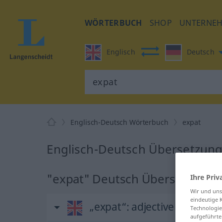
WÖRTERBUCH
SHOP
UNTERNE
Englisch
Deutsch
Englisch-Deutsch Wörterbuch
expat
Englisch-Deutsch Übersetzung
"expat" Deutsch Übersetzung
Ihre Priv
Wir und un
eindeutige 
„expat“
: adjective | noun
Technologie
aufgeführte