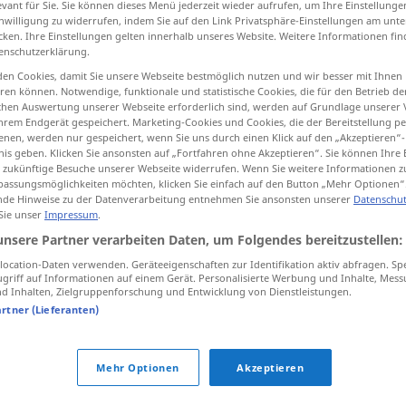
evant für Sie. Sie können dieses Menü jederzeit wieder aufrufen, um Ihre Einstellung
inwilligung zu widerrufen, indem Sie auf den Link Privatsphäre-Einstellungen am unt
cken. Ihre Einstellungen gelten innerhalb unseres Website. Weitere Informationen fin
enschutzerklärung.
en Cookies, damit Sie unsere Webseite bestmöglich nutzen und wir besser mit Ihnen
tippen)
en können. Notwendige, funktionale und statistische Cookies, die für den Betrieb d
ischen Auswertung unserer Webseite erforderlich sind, werden auf Grundlage unserer
hrem Endgerät gespeichert. Marketing-Cookies und Cookies, die der Bereitstellung per
nen, werden nur gespeichert, wenn Sie uns durch einen Klick auf den „Akzeptieren“-
expatriate
nis geben. Klicken Sie ansonsten auf „Fortfahren ohne Akzeptieren“. Sie können Ihre 
expat → siehe „
“
ür zukünftige Besuche unserer Webseite widerrufen. Wenn Sie weitere Informationen 
assungsmöglichkeiten möchten, klicken Sie einfach auf den Button „Mehr Optionen“
de Hinweise zu der Datenverarbeitung entnehmen Sie ansonsten unserer
Datenschut
Quellen für "expat"
 Sie unser
Impressum
.
unsere Partner verarbeiten Daten, um Folgendes bereitzustellen:
ktion geprüft)
ocation-Daten verwenden. Geräteeigenschaften zur Identifikation aktiv abfragen. Sp
griff auf Informationen auf einem Gerät. Personalisierte Werbung und Inhalte, Mes
 Inhalten, Zielgruppenforschung und Entwicklung von Dienstleistungen.
die
By far the expat blogs are the most
artner (Lieferanten)
abundant.
Mehr Optionen
Akzeptieren
lzeug?
Perhaps it is only tourists and expats
buying the toy?