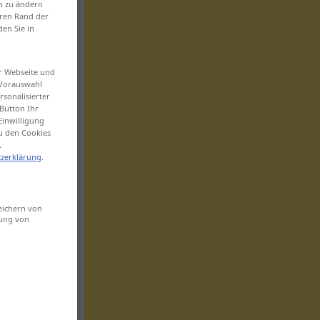
en zu ändern
eren Rand der
den Sie in
er Webseite und
 Vorauswahl
sonalisierter
Button Ihr
Einwilligung
zu den Cookies
.
zerklärung
.
eichern von
sung von