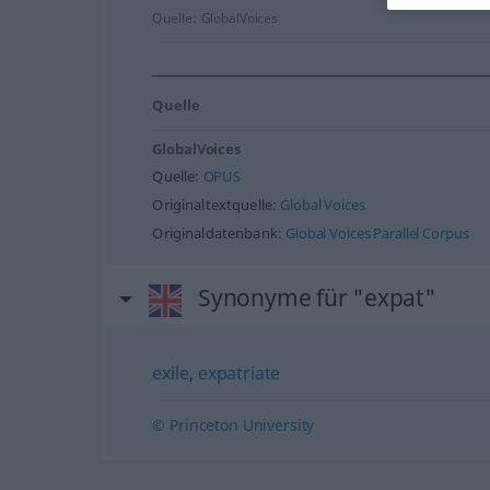
Quelle:
GlobalVoices
Quelle
GlobalVoices
Quelle:
OPUS
Originaltextquelle:
Global Voices
Originaldatenbank:
Global Voices Parallel Corpus
Synonyme für "expat"
exile
,
expatriate
© Princeton University