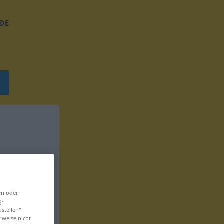
DE
en oder
g-
ustellen“
rweise nicht