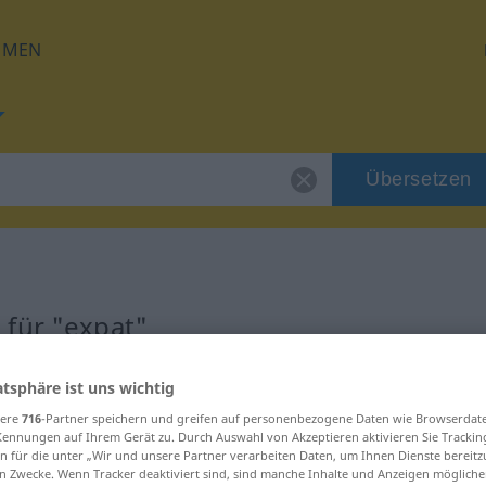
HMEN
Übersetzen
 für "expat"
atsphäre ist uns wichtig
sere
716
-Partner speichern und greifen auf personenbezogene Daten wie Browserdat
Kennungen auf Ihrem Gerät zu. Durch Auswahl von Akzeptieren aktivieren Sie Trackin
n für die unter „Wir und unsere Partner verarbeiten Daten, um Ihnen Dienste bereitz
n Zwecke. Wenn Tracker deaktiviert sind, sind manche Inhalte und Anzeigen mögliche