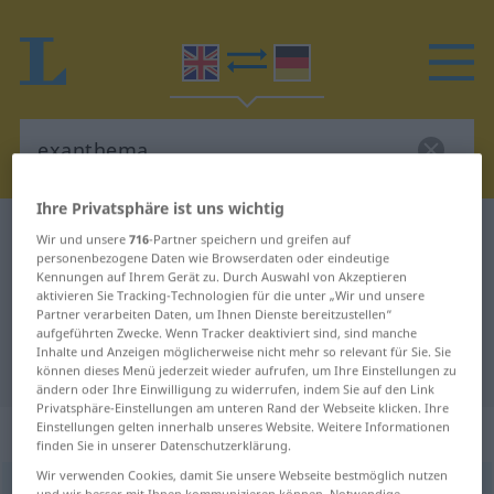
Ihre Privatsphäre ist uns wichtig
Englisch-Deutsch Wörterbuch
exanthema
Wir und unsere
716
-Partner speichern und greifen auf
personenbezogene Daten wie Browserdaten oder eindeutige
Englisch-Deutsch Übersetzung für
Kennungen auf Ihrem Gerät zu. Durch Auswahl von Akzeptieren
aktivieren Sie Tracking-Technologien für die unter „Wir und unsere
"exanthema"
Partner verarbeiten Daten, um Ihnen Dienste bereitzustellen“
aufgeführten Zwecke. Wenn Tracker deaktiviert sind, sind manche
Inhalte und Anzeigen möglicherweise nicht mehr so relevant für Sie. Sie
"exanthema" Deutsch Übersetzung
können dieses Menü jederzeit wieder aufrufen, um Ihre Einstellungen zu
ändern oder Ihre Einwilligung zu widerrufen, indem Sie auf den Link
Privatsphäre-Einstellungen am unteren Rand der Webseite klicken. Ihre
Einstellungen gelten innerhalb unseres Website. Weitere Informationen
„exanthema“
: noun
finden Sie in unserer Datenschutzerklärung.
Wir verwenden Cookies, damit Sie unsere Webseite bestmöglich nutzen
exanthema
[eksænˈθiːmə]
s
<
exanthemata
[-ˈθemətə; -
und wir besser mit Ihnen kommunizieren können. Notwendige,