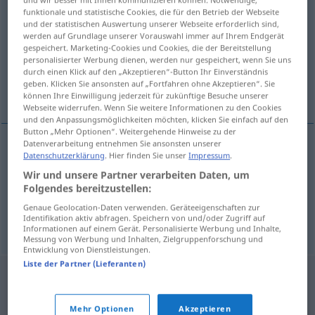
funktionale und statistische Cookies, die für den Betrieb der Webseite
ˈθiːm-]
>
und der statistischen Auswertung unserer Webseite erforderlich sind,
werden auf Grundlage unserer Vorauswahl immer auf Ihrem Endgerät
Übersicht aller Übersetzungen
gespeichert. Marketing-Cookies und Cookies, die der Bereitstellung
(Für mehr Details die Übersetzung anklicken/antippen)
personalisierter Werbung dienen, werden nur gespeichert, wenn Sie uns
durch einen Klick auf den „Akzeptieren“-Button Ihr Einverständnis
geben. Klicken Sie ansonsten auf „Fortfahren ohne Akzeptieren“. Sie
Exanthem, HautAusschlag
können Ihre Einwilligung jederzeit für zukünftige Besuche unserer
Webseite widerrufen. Wenn Sie weitere Informationen zu den Cookies
und den Anpassungsmöglichkeiten möchten, klicken Sie einfach auf den
Button „Mehr Optionen“. Weitergehende Hinweise zu der
Datenverarbeitung entnehmen Sie ansonsten unserer
Datenschutzerklärung
. Hier finden Sie unser
Impressum
.
Exanthem
n
exanthema
MED
Wir und unsere Partner verarbeiten Daten, um
Folgendes bereitzustellen:
(Haut)Ausschlag
m
(
besonders
mit Fieber)
Genaue Geolocation-Daten verwenden. Geräteeigenschaften zur
Identifikation aktiv abfragen. Speichern von und/oder Zugriff auf
exanthema
MED
Informationen auf einem Gerät. Personalisierte Werbung und Inhalte,
Messung von Werbung und Inhalten, Zielgruppenforschung und
Entwicklung von Dienstleistungen.
Liste der Partner (Lieferanten)
Mehr Optionen
Akzeptieren