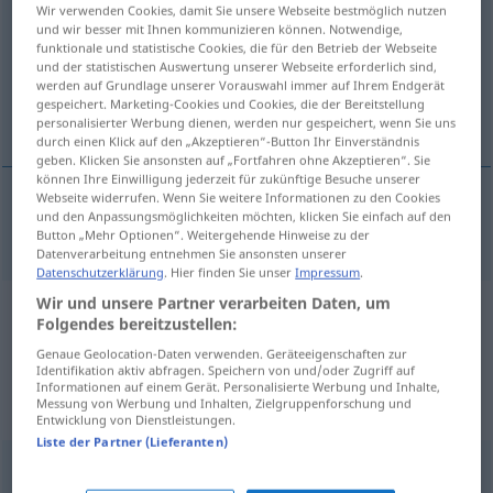
Wir verwenden Cookies, damit Sie unsere Webseite bestmöglich nutzen
und wir besser mit Ihnen kommunizieren können. Notwendige,
Übersicht aller Übersetzungen
funktionale und statistische Cookies, die für den Betrieb der Webseite
(Für mehr Details die Übersetzung anklicken/antippen)
und der statistischen Auswertung unserer Webseite erforderlich sind,
werden auf Grundlage unserer Vorauswahl immer auf Ihrem Endgerät
gespeichert. Marketing-Cookies und Cookies, die der Bereitstellung
Ausgleichs…
personalisierter Werbung dienen, werden nur gespeichert, wenn Sie uns
durch einen Klick auf den „Akzeptieren“-Button Ihr Einverständnis
geben. Klicken Sie ansonsten auf „Fortfahren ohne Akzeptieren“. Sie
können Ihre Einwilligung jederzeit für zukünftige Besuche unserer
Webseite widerrufen. Wenn Sie weitere Informationen zu den Cookies
und den Anpassungsmöglichkeiten möchten, klicken Sie einfach auf den
Ausgleichs…
equalizing
ELEK
SPORT
TECH
Button „Mehr Optionen“. Weitergehende Hinweise zu der
Datenverarbeitung entnehmen Sie ansonsten unserer
Datenschutzerklärung
. Hier finden Sie unser
Impressum
.
Wir und unsere Partner verarbeiten Daten, um
Beispielsätze aus externen Quellen
Folgendes bereitzustellen:
für "equalizing"
Genaue Geolocation-Daten verwenden. Geräteeigenschaften zur
Identifikation aktiv abfragen. Speichern von und/oder Zugriff auf
(nicht von der Langenscheidt Redaktion
Informationen auf einem Gerät. Personalisierte Werbung und Inhalte,
Messung von Werbung und Inhalten, Zielgruppenforschung und
geprüft)
Entwicklung von Dienstleistungen.
Liste der Partner (Lieferanten)
Bartransfers wie Social Security und