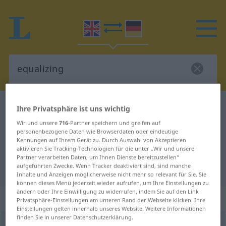
Englisch-Deutsch Wörterbuch
equalizing
Ihre Privatsphäre ist uns wichtig
Englisch-Deutsch Übersetzung für
Wir und unsere
716
-Partner speichern und greifen auf
personenbezogene Daten wie Browserdaten oder eindeutige
"equalizing"
Kennungen auf Ihrem Gerät zu. Durch Auswahl von Akzeptieren
aktivieren Sie Tracking-Technologien für die unter „Wir und unsere
Partner verarbeiten Daten, um Ihnen Dienste bereitzustellen“
aufgeführten Zwecke. Wenn Tracker deaktiviert sind, sind manche
"equalizing" Deutsch Übersetzung
Inhalte und Anzeigen möglicherweise nicht mehr so relevant für Sie. Sie
können dieses Menü jederzeit wieder aufrufen, um Ihre Einstellungen zu
ändern oder Ihre Einwilligung zu widerrufen, indem Sie auf den Link
„equalizing“
: adjective
Privatsphäre-Einstellungen am unteren Rand der Webseite klicken. Ihre
Einstellungen gelten innerhalb unseres Website. Weitere Informationen
finden Sie in unserer Datenschutzerklärung.
equalizing
adj