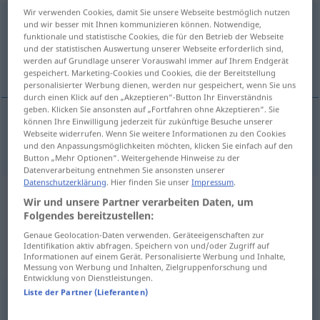
Wir verwenden Cookies, damit Sie unsere Webseite bestmöglich nutzen
energetically
adv
und wir besser mit Ihnen kommunizieren können. Notwendige,
funktionale und statistische Cookies, die für den Betrieb der Webseite
Übersicht aller Übersetzungen
und der statistischen Auswertung unserer Webseite erforderlich sind,
werden auf Grundlage unserer Vorauswahl immer auf Ihrem Endgerät
(Für mehr Details die Übersetzung anklicken/antippen)
gespeichert. Marketing-Cookies und Cookies, die der Bereitstellung
personalisierter Werbung dienen, werden nur gespeichert, wenn Sie uns
durch einen Klick auf den „Akzeptieren“-Button Ihr Einverständnis
geben. Klicken Sie ansonsten auf „Fortfahren ohne Akzeptieren“. Sie
können Ihre Einwilligung jederzeit für zukünftige Besuche unserer
Webseite widerrufen. Wenn Sie weitere Informationen zu den Cookies
a.
zu
energetic
energetically
→ siehe „
“
und den Anpassungsmöglichkeiten möchten, klicken Sie einfach auf den
Button „Mehr Optionen“. Weitergehende Hinweise zu der
Datenverarbeitung entnehmen Sie ansonsten unserer
Datenschutzerklärung
. Hier finden Sie unser
Impressum
.
Beispielsätze aus externen Quellen
Wir und unsere Partner verarbeiten Daten, um
Folgendes bereitzustellen:
für "energetically"
Genaue Geolocation-Daten verwenden. Geräteeigenschaften zur
(nicht von der Langenscheidt Redaktion
Identifikation aktiv abfragen. Speichern von und/oder Zugriff auf
Informationen auf einem Gerät. Personalisierte Werbung und Inhalte,
geprüft)
Messung von Werbung und Inhalten, Zielgruppenforschung und
Entwicklung von Dienstleistungen.
Liste der Partner (Lieferanten)
Darum vertrauen wir auf Ihr Durchsetzungsvermögen.