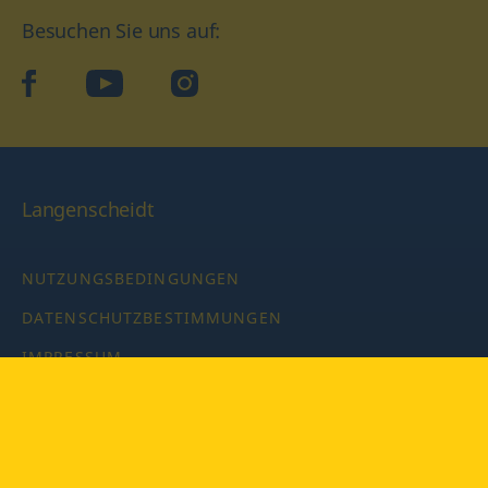
Besuchen Sie uns auf:
facebook
YouTube
Instagram
Langenscheidt
NUTZUNGSBEDINGUNGEN
DATENSCHUTZBESTIMMUNGEN
IMPRESSUM
PRIVATSPHÄRE-EINSTELLUNGEN
LATEINWÖRTERBUCH MIT CODE