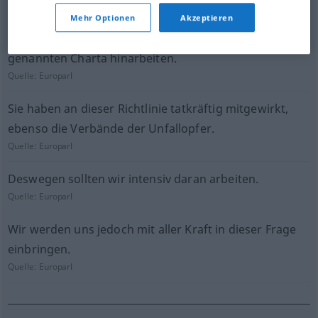
Quelle:
Europarl
Mehr Optionen
Akzeptieren
Der Rat wird mit Nachdruck auf die Annahme der oben
genannten Charta hinarbeiten.
Quelle:
Europarl
Sie haben an dieser Richtlinie tatkräftig mitgewirkt,
ebenso die Verbände der Unfallopfer.
Quelle:
Europarl
Deswegen sollten wir intensiv daran arbeiten.
Quelle:
Europarl
Wir werden uns jedoch mit aller Kraft in dieser Frage
einbringen.
Quelle:
Europarl