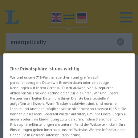
Englisch-Deutsch Wörterbuch
energetically
Ihre Privatsphäre ist uns wichtig
Englisch-Deutsch Übersetzung für
Wir und unsere
716
-Partner speichern und greifen auf
personenbezogene Daten wie Browserdaten oder eindeutige
"energetically"
Kennungen auf Ihrem Gerät zu. Durch Auswahl von Akzeptieren
aktivieren Sie Tracking-Technologien für die unter „Wir und unsere
Partner verarbeiten Daten, um Ihnen Dienste bereitzustellen“
"energetically" Deutsch
aufgeführten Zwecke. Wenn Tracker deaktiviert sind, sind manche
Inhalte und Anzeigen möglicherweise nicht mehr so relevant für Sie. Sie
Übersetzung
können dieses Menü jederzeit wieder aufrufen, um Ihre Einstellungen zu
ändern oder Ihre Einwilligung zu widerrufen, indem Sie auf den Link
Privatsphäre-Einstellungen am unteren Rand der Webseite klicken. Ihre
„energetically“
: adverb
Einstellungen gelten innerhalb unseres Website. Weitere Informationen
finden Sie in unserer Datenschutzerklärung.