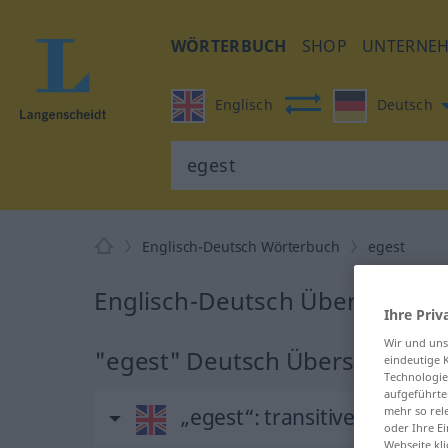
WÖRTERBUCH
SHOP
UNTERNE
Englisch
Deutsch
Englisch-Deutsch Wörterbuch
egest
Englisch-Deutsch Übersetzung
Ihre Priv
Wir und un
"egest" Deutsch Übersetzung
eindeutige 
Technologie
aufgeführte
„egest“
: transitive verb
mehr so rel
oder Ihre E
Webseite kli