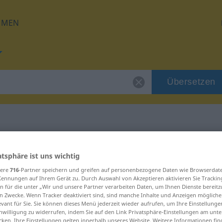
HMEN
Übersetzen
 für "egest"
atsphäre ist uns wichtig
sere
716
-Partner speichern und greifen auf personenbezogene Daten wie Browserdat
Kennungen auf Ihrem Gerät zu. Durch Auswahl von Akzeptieren aktivieren Sie Trackin
n für die unter „Wir und unsere Partner verarbeiten Daten, um Ihnen Dienste bereitz
n Zwecke. Wenn Tracker deaktiviert sind, sind manche Inhalte und Anzeigen mögliche
evant für Sie. Sie können dieses Menü jederzeit wieder aufrufen, um Ihre Einstellung
inwilligung zu widerrufen, indem Sie auf den Link Privatsphäre-Einstellungen am unt
cken. Ihre Einstellungen gelten innerhalb unseres Website. Weitere Informationen fin