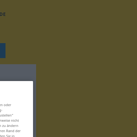
DE
en oder
g-
ustellen“
rweise nicht
en zu ändern
eren Rand der
den Sie in