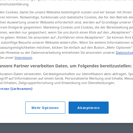
enschutzerklärung.
en Cookies, damit Sie unsere Webseite bestmöglich nutzen und wir besser mit Ihnen
en können. Notwendige, funktionale und statistische Cookies, die für den Betrieb d
ischen Auswertung unserer Webseite erforderlich sind, werden auf Grundlage unserer
tippen)
hrem Endgerät gespeichert. Marketing-Cookies und Cookies, die der Bereitstellung per
nen, werden nur gespeichert, wenn Sie uns durch einen Klick auf den „Akzeptieren“-
nis geben. Klicken Sie ansonsten auf „Fortfahren ohne Akzeptieren“. Sie können Ihre 
ür zukünftige Besuche unserer Webseite widerrufen. Wenn Sie weitere Informationen 
assungsmöglichkeiten möchten, klicken Sie einfach auf den Button „Mehr Optionen“
de Hinweise zu der Datenverarbeitung entnehmen Sie ansonsten unserer
Datenschut
 Sie unser
Impressum
.
egest
unsere Partner verarbeiten Daten, um Folgendes bereitzustellen:
MED
ocation-Daten verwenden. Geräteeigenschaften zur Identifikation aktiv abfragen. Sp
griff auf Informationen auf einem Gerät. Personalisierte Werbung und Inhalte, Mes
 Inhalten, Zielgruppenforschung und Entwicklung von Dienstleistungen.
artner (Lieferanten)
Mehr Optionen
Akzeptieren