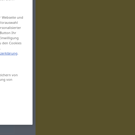
er Webseite und
 Vorauswahl
sonalisierter
Button Ihr
Einwilligung
zu den Cookies
.
zerklärung
.
eichern von
sung von