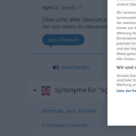
unserer Dat
egest
[iːˈdʒest]
v/t
Wir verwend
kommunizier
Übersicht aller Übersetzungen
der statist
(Für mehr Details die Übersetzung anklicken/an
immer auf I
Werbung die
Einverständ
ausscheiden
jederzeit f
und den Anp
Weitergehen
Hier finden
ausscheiden
Wir und 
Genaue Geol
und/oder Zu
Werbung und
Synonyme für "egest"
Liste der P
eliminate
,
pass
,
excrete
© Princeton University