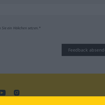
m Sie ein Häkchen setzen.*
Feedback absend
ook
YouTube
Instagram