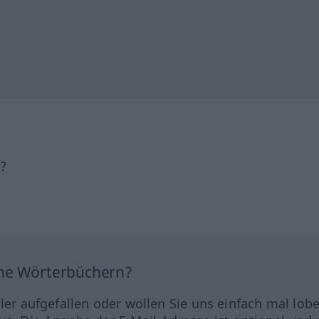
h?
ine Wörterbüchern?
hler aufgefallen oder wollen Sie uns einfach mal lob