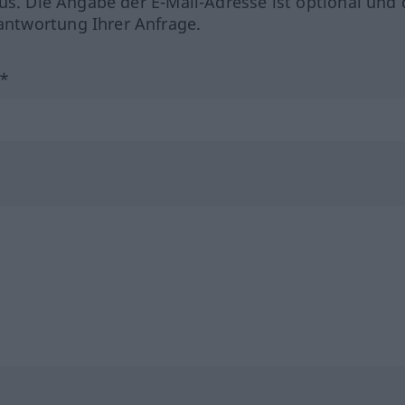
us. Die Angabe der E-Mail-Adresse ist optional und 
ntwortung Ihrer Anfrage.
?*