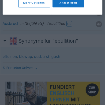
Mehr Optionen
Akzeptieren
Aufwallen
n
ebullition
FIG
Ausbruch
m
(Gefühl
etc
)
ebullition
FIG
Synonyme für "ebullition"
effusion
,
blowup
,
outburst
,
gush
© Princeton University