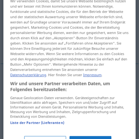
Wir verwenden Cookies, damit Sie unsere Webseite bestmöglich nutzen
und wir besser mit Ihnen kommunizieren können. Notwendige,
Übersicht aller Übersetzungen
funktionale und statistische Cookies, die für den Betrieb der Webseite
und der statistischen Auswertung unserer Webseite erforderlich sind,
(Für mehr Details die Übersetzung anklicken/antippen)
werden auf Grundlage unserer Vorauswahl immer auf Ihrem Endgerät
gespeichert. Marketing-Cookies und Cookies, die der Bereitstellung
Sieden, Aufwallen, Aufwallung
personalisierter Werbung dienen, werden nur gespeichert, wenn Sie uns
durch einen Klick auf den „Akzeptieren“-Button Ihr Einverständnis
geben. Klicken Sie ansonsten auf „Fortfahren ohne Akzeptieren“. Sie
können Ihre Einwilligung jederzeit für zukünftige Besuche unserer
Überschäumen
Aufwallen, Ausbruch
Webseite widerrufen. Wenn Sie weitere Informationen zu den Cookies
und den Anpassungsmöglichkeiten möchten, klicken Sie einfach auf den
Button „Mehr Optionen“. Weitergehende Hinweise zu der
Datenverarbeitung entnehmen Sie ansonsten unserer
Datenschutzerklärung
. Hier finden Sie unser
Impressum
.
Sieden
n
ebullition
boiling
Wir und unsere Partner verarbeiten Daten, um
Folgendes bereitzustellen:
Aufwallen
n
ebullition
boiling
Genaue Geolocation-Daten verwenden. Geräteeigenschaften zur
Identifikation aktiv abfragen. Speichern von und/oder Zugriff auf
Informationen auf einem Gerät. Personalisierte Werbung und Inhalte,
Aufwallung
f
ebullition
boiling
Messung von Werbung und Inhalten, Zielgruppenforschung und
Entwicklung von Dienstleistungen.
Liste der Partner (Lieferanten)
Überschäumen
n
ebullition
frothing over