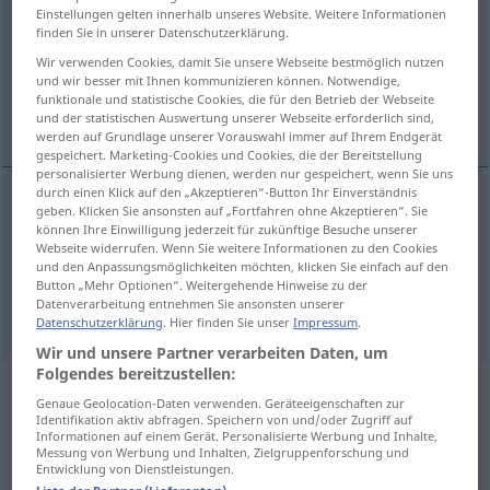
Einstellungen gelten innerhalb unseres Website. Weitere Informationen
finden Sie in unserer Datenschutzerklärung.
Übersicht aller Übersetzungen
Wir verwenden Cookies, damit Sie unsere Webseite bestmöglich nutzen
(Für mehr Details die Übersetzung anklicken/antippen)
und wir besser mit Ihnen kommunizieren können. Notwendige,
funktionale und statistische Cookies, die für den Betrieb der Webseite
Fort-, ZeitDauer, Zeit
und der statistischen Auswertung unserer Webseite erforderlich sind,
werden auf Grundlage unserer Vorauswahl immer auf Ihrem Endgerät
gespeichert. Marketing-Cookies und Cookies, die der Bereitstellung
personalisierter Werbung dienen, werden nur gespeichert, wenn Sie uns
durch einen Klick auf den „Akzeptieren“-Button Ihr Einverständnis
geben. Klicken Sie ansonsten auf „Fortfahren ohne Akzeptieren“. Sie
(Fort-, Zeit)Dauer
f
duration
können Ihre Einwilligung jederzeit für zukünftige Besuche unserer
Webseite widerrufen. Wenn Sie weitere Informationen zu den Cookies
und den Anpassungsmöglichkeiten möchten, klicken Sie einfach auf den
Zeit
f
duration
Button „Mehr Optionen“. Weitergehende Hinweise zu der
Datenverarbeitung entnehmen Sie ansonsten unserer
Datenschutzerklärung
. Hier finden Sie unser
Impressum
.
Wir und unsere Partner verarbeiten Daten, um
Folgendes bereitzustellen:
Beispielsätze aus externen Quellen
Genaue Geolocation-Daten verwenden. Geräteeigenschaften zur
Identifikation aktiv abfragen. Speichern von und/oder Zugriff auf
für "duration"
Informationen auf einem Gerät. Personalisierte Werbung und Inhalte,
Messung von Werbung und Inhalten, Zielgruppenforschung und
(nicht von der Langenscheidt Redaktion
Entwicklung von Dienstleistungen.