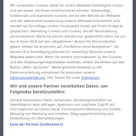
Wir verwenden Cookies, damit Sie unsere Webseite bestmöglich nutzen
Übersicht aller Übersetzungen
und wir besser mit Ihnen kommunizieren können. Notwendige,
funktionale und statistische Cookies, die für den Betrieb der Webseite
(Für mehr Details die Übersetzung anklicken/antippen)
und der statistischen Auswertung unserer Webseite erforderlich sind,
werden auf Grundlage unserer Vorauswahl immer auf Ihrem Endgerät
Damenschneiderin
Damenschneider
gespeichert. Marketing-Cookies und Cookies, die der Bereitstellung
personalisierter Werbung dienen, werden nur gespeichert, wenn Sie uns
durch einen Klick auf den „Akzeptieren“-Button Ihr Einverständnis
geben. Klicken Sie ansonsten auf „Fortfahren ohne Akzeptieren“. Sie
können Ihre Einwilligung jederzeit für zukünftige Besuche unserer
Webseite widerrufen. Wenn Sie weitere Informationen zu den Cookies
und den Anpassungsmöglichkeiten möchten, klicken Sie einfach auf den
Damenschneiderin
f
dressmaker
female
Button „Mehr Optionen“. Weitergehende Hinweise zu der
Datenverarbeitung entnehmen Sie ansonsten unserer
dressmaker
Datenschutzerklärung
. Hier finden Sie unser
Impressum
.
Wir und unsere Partner verarbeiten Daten, um
Folgendes bereitzustellen:
Damenschneider
m
dressmaker
selten
(male
Genaue Geolocation-Daten verwenden. Geräteeigenschaften zur
dressmaker)
Identifikation aktiv abfragen. Speichern von und/oder Zugriff auf
Informationen auf einem Gerät. Personalisierte Werbung und Inhalte,
Messung von Werbung und Inhalten, Zielgruppenforschung und
Entwicklung von Dienstleistungen.
Liste der Partner (Lieferanten)
Beispielsätze aus externen Quellen