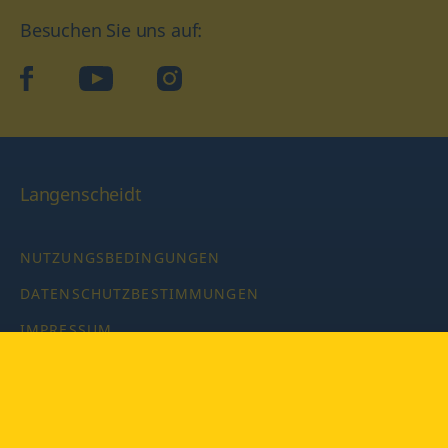
Besuchen Sie uns auf:
facebook
YouTube
Instagram
Langenscheidt
NUTZUNGSBEDINGUNGEN
DATENSCHUTZBESTIMMUNGEN
IMPRESSUM
PRIVATSPHÄRE-EINSTELLUNGEN
LATEINWÖRTERBUCH MIT CODE