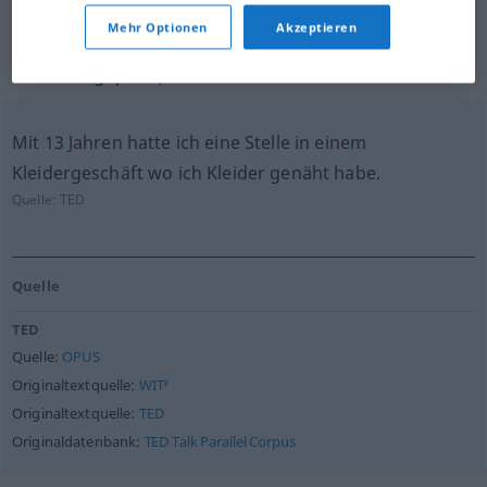
für "dressmaker"
Mehr Optionen
Akzeptieren
(nicht von der Langenscheidt Redaktion
geprüft)
Mit 13 Jahren hatte ich eine Stelle in einem
Kleidergeschäft wo ich Kleider genäht habe.
Quelle:
TED
Quelle
TED
Quelle:
OPUS
Originaltextquelle:
WIT³
Originaltextquelle:
TED
Originaldatenbank:
TED Talk Parallel Corpus