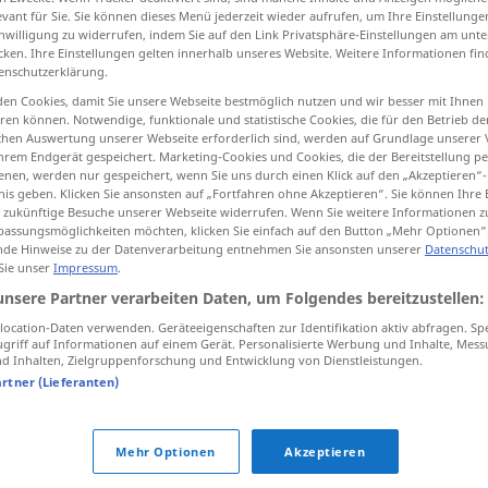
evant für Sie. Sie können dieses Menü jederzeit wieder aufrufen, um Ihre Einstellung
inwilligung zu widerrufen, indem Sie auf den Link Privatsphäre-Einstellungen am unt
cken. Ihre Einstellungen gelten innerhalb unseres Website. Weitere Informationen fin
enschutzerklärung.
tippen)
en Cookies, damit Sie unsere Webseite bestmöglich nutzen und wir besser mit Ihnen
en können. Notwendige, funktionale und statistische Cookies, die für den Betrieb d
ischen Auswertung unserer Webseite erforderlich sind, werden auf Grundlage unserer
, eine Rückvergütung erhalten für
hrem Endgerät gespeichert. Marketing-Cookies und Cookies, die der Bereitstellung per
nen, werden nur gespeichert, wenn Sie uns durch einen Klick auf den „Akzeptieren“-
nis geben. Klicken Sie ansonsten auf „Fortfahren ohne Akzeptieren“. Sie können Ihre 
ür zukünftige Besuche unserer Webseite widerrufen. Wenn Sie weitere Informationen 
assungsmöglichkeiten möchten, klicken Sie einfach auf den Button „Mehr Optionen“
draw back
troops
etc
de Hinweise zu der Datenverarbeitung entnehmen Sie ansonsten unserer
Datenschut
 Sie unser
Impressum
.
unsere Partner verarbeiten Daten, um Folgendes bereitzustellen:
ung
draw back
tariff
etc
WIRTSCH
ocation-Daten verwenden. Geräteeigenschaften zur Identifikation aktiv abfragen. Sp
griff auf Informationen auf einem Gerät. Personalisierte Werbung und Inhalte, Mes
 Inhalten, Zielgruppenforschung und Entwicklung von Dienstleistungen.
artner (Lieferanten)
erb
Mehr Optionen
Akzeptieren