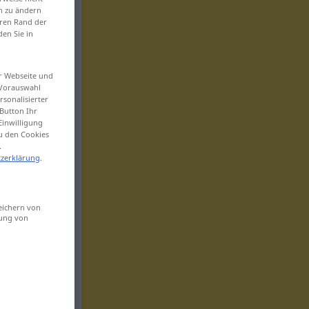
en zu ändern
eren Rand der
den Sie in
er Webseite und
 Vorauswahl
sonalisierter
Button Ihr
Einwilligung
zu den Cookies
.
zerklärung
.
eichern von
sung von