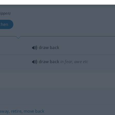
tippen)
chen
draw back
draw back
in fear, awe
etc
 away
,
retire
,
move back