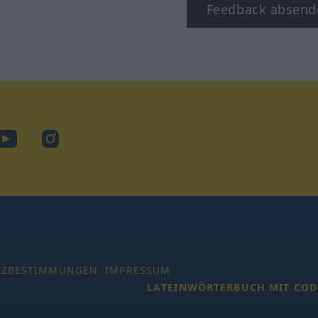
Feedback absend
ook
YouTube
Instagram
TZBESTIMMUNGEN
IMPRESSUM
LATEINWÖRTERBUCH MIT COD