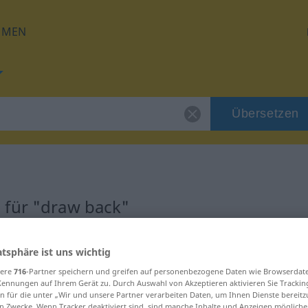
HMEN
Übersetzen
 für "draw back"
ung
atsphäre ist uns wichtig
sere
716
-Partner speichern und greifen auf personenbezogene Daten wie Browserdat
b
Kennungen auf Ihrem Gerät zu. Durch Auswahl von Akzeptieren aktivieren Sie Trackin
n für die unter „Wir und unsere Partner verarbeiten Daten, um Ihnen Dienste bereitz
n Zwecke. Wenn Tracker deaktiviert sind, sind manche Inhalte und Anzeigen mögliche