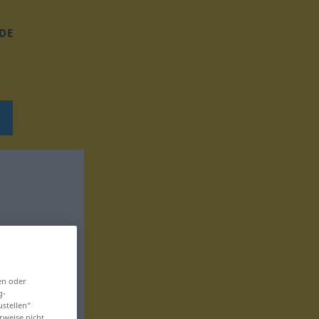
DE
en oder
g-
ustellen“
rweise nicht