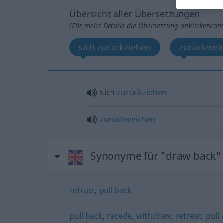
Übersicht aller Übersetzungen
(Für mehr Details die Übersetzung anklicken/an
sich zurückziehen
zurückwei
sich
zurückziehen
zurückweichen
Synonyme für "draw back"
retract
,
pull back
pull back
,
recede
,
withdraw
,
retreat
,
pull