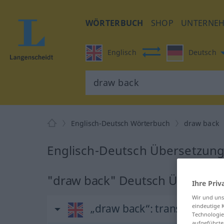
WÖRTERBUCH
SHOP
UNTERNE
Englisch
Deutsch
Englisch-Deutsch Wörterbuch
draw back
Englisch-Deutsch Übersetzung
"draw back" Deutsch Übersetz
Ihre Priv
Wir und un
„draw back“
: transitive ver
eindeutige 
Technologie
aufgeführte