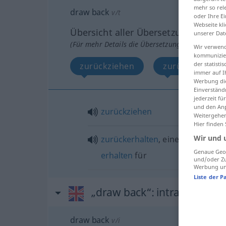
mehr so rel
draw back
v/t
oder Ihre E
Webseite kli
Übersicht aller Übersetzungen
unserer Dat
(Für mehr Details die Übersetzung anklicken/an
Wir verwend
kommunizier
der statist
zurückziehen
zurückerhalten
immer auf I
Werbung die
Einverständ
jederzeit f
und den Anp
zurückziehen
Weitergehen
Hier finden
Wir und 
zurückerhalten
, eine
Rückvergüt
Genaue Geol
erhalten
für
und/oder Zu
Werbung und
Liste der P
„draw back“
: intransitive v
draw back
v/i