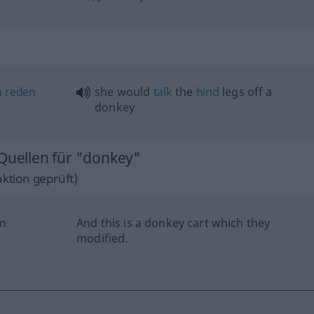
h
reden
she would
talk
the
hind
legs off a
donkey
 Quellen für "donkey"
ktion geprüft)
en
And this is a donkey cart which they
modified.