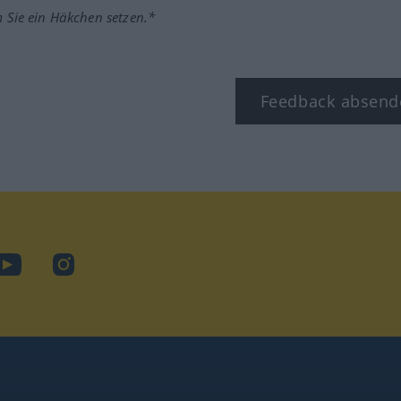
m Sie ein Häkchen setzen.*
Feedback absend
ook
YouTube
Instagram