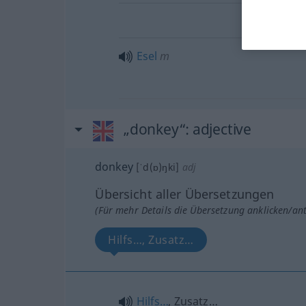
Esel
m
„donkey“
: adjective
donkey
[ˈd(ɒ)ŋki]
adj
Übersicht aller Übersetzungen
(Für mehr Details die Übersetzung anklicken/an
Hilfs…, Zusatz…
Hilfs…
, Zusatz…