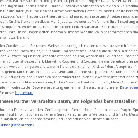
sere
716
-Partner speichern und greifen auf personenbezogene Daten wie Browserdat
Kennungen auf Ihrem Gerät zu. Durch Auswahl von Akzeptieren aktivieren Sie Trackin
n für die unter „Wir und unsere Partner verarbeiten Daten, um Ihnen Dienste bereitz
n Zwecke. Wenn Tracker deaktiviert sind, sind manche Inhalte und Anzeigen mögliche
evant für Sie. Sie können dieses Menü jederzeit wieder aufrufen, um Ihre Einstellung
tippen)
inwilligung zu widerrufen, indem Sie auf den Link Privatsphäre-Einstellungen am unt
cken. Ihre Einstellungen gelten innerhalb unseres Website. Weitere Informationen fin
enschutzerklärung.
Esel
en Cookies, damit Sie unsere Webseite bestmöglich nutzen und wir besser mit Ihnen
en können. Notwendige, funktionale und statistische Cookies, die für den Betrieb d
ischen Auswertung unserer Webseite erforderlich sind, werden auf Grundlage unserer
hrem Endgerät gespeichert. Marketing-Cookies und Cookies, die der Bereitstellung per
nen, werden nur gespeichert, wenn Sie uns durch einen Klick auf den „Akzeptieren“-
donkey
nis geben. Klicken Sie ansonsten auf „Fortfahren ohne Akzeptieren“. Sie können Ihre 
ür zukünftige Besuche unserer Webseite widerrufen. Wenn Sie weitere Informationen 
assungsmöglichkeiten möchten, klicken Sie einfach auf den Button „Mehr Optionen“
de Hinweise zu der Datenverarbeitung entnehmen Sie ansonsten unserer
Datenschut
donkey’s
breakfast
 Sie unser
Impressum
.
SL
unsere Partner verarbeiten Daten, um Folgendes bereitzustellen:
ocation-Daten verwenden. Geräteeigenschaften zur Identifikation aktiv abfragen. Sp
donkey
idiot
FIG
griff auf Informationen auf einem Gerät. Personalisierte Werbung und Inhalte, Mes
 Inhalten, Zielgruppenforschung und Entwicklung von Dienstleistungen.
artner (Lieferanten)