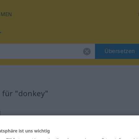
HMEN
Übersetzen
 für "donkey"
g
atsphäre ist uns wichtig