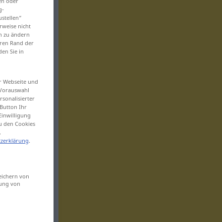
en oder
g-
ustellen“
rweise nicht
en zu ändern
eren Rand der
den Sie in
er Webseite und
 Vorauswahl
sonalisierter
Button Ihr
Einwilligung
zu den Cookies
.
zerklärung
.
eichern von
sung von