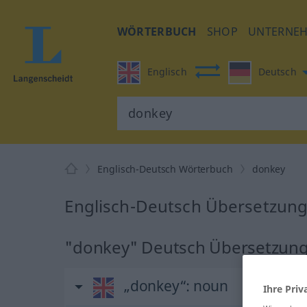
WÖRTERBUCH
SHOP
UNTERNE
Englisch
Deutsch
Englisch-Deutsch Wörterbuch
donkey
Englisch-Deutsch Übersetzung
"donkey" Deutsch Übersetzun
„donkey“
: noun
Ihre Priv