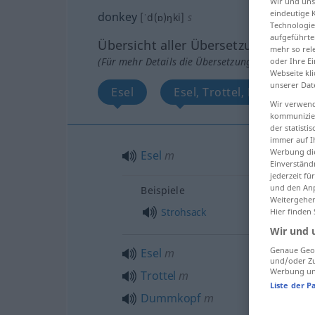
Wir und un
eindeutige 
donkey
[ˈd(ɒ)ŋki]
s
Technologie
aufgeführte
Übersicht aller Übersetzungen
mehr so rel
(Für mehr Details die Übersetzung anklicken/an
oder Ihre E
Webseite kli
unserer Dat
Esel
Esel, Trottel, Dummkopf
Wir verwend
kommunizier
der statist
immer auf I
Werbung die
Esel
m
Einverständ
jederzeit f
und den Anp
Beispiele
Weitergehen
Strohsack
Hier finden
Wir und 
Genaue Geol
Esel
m
und/oder Zu
Werbung und
Trottel
m
Liste der P
Dummkopf
m