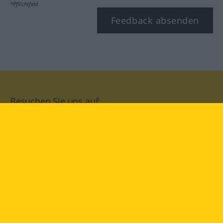
*Pflichtfeld
Feedback absenden
Besuchen Sie uns auf:
facebook
YouTube
Instagram
Langenscheidt
NUTZUNGSBEDINGUNGEN