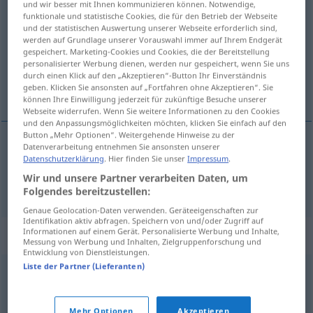
und wir besser mit Ihnen kommunizieren können. Notwendige,
funktionale und statistische Cookies, die für den Betrieb der Webseite
Übersicht aller Übersetzungen
und der statistischen Auswertung unserer Webseite erforderlich sind,
werden auf Grundlage unserer Vorauswahl immer auf Ihrem Endgerät
(Für mehr Details die Übersetzung anklicken/antippen)
gespeichert. Marketing-Cookies und Cookies, die der Bereitstellung
personalisierter Werbung dienen, werden nur gespeichert, wenn Sie uns
Schenkungs-, Geschenksempfängerin,
durch einen Klick auf den „Akzeptieren“-Button Ihr Einverständnis
Beschenkte
geben. Klicken Sie ansonsten auf „Fortfahren ohne Akzeptieren“. Sie
können Ihre Einwilligung jederzeit für zukünftige Besuche unserer
Webseite widerrufen. Wenn Sie weitere Informationen zu den Cookies
und den Anpassungsmöglichkeiten möchten, klicken Sie einfach auf den
Button „Mehr Optionen“. Weitergehende Hinweise zu der
Datenverarbeitung entnehmen Sie ansonsten unserer
Datenschutzerklärung
. Hier finden Sie unser
Impressum
.
Schenkungs-, Geschenksempfänger(in),
Wir und unsere Partner verarbeiten Daten, um
Beschenkte(r)
donee
JUR
Folgendes bereitzustellen:
Genaue Geolocation-Daten verwenden. Geräteeigenschaften zur
Identifikation aktiv abfragen. Speichern von und/oder Zugriff auf
Informationen auf einem Gerät. Personalisierte Werbung und Inhalte,
Synonyme für "donee"
Messung von Werbung und Inhalten, Zielgruppenforschung und
Entwicklung von Dienstleistungen.
Liste der Partner (Lieferanten)
beneficiary
Mehr Optionen
Akzeptieren