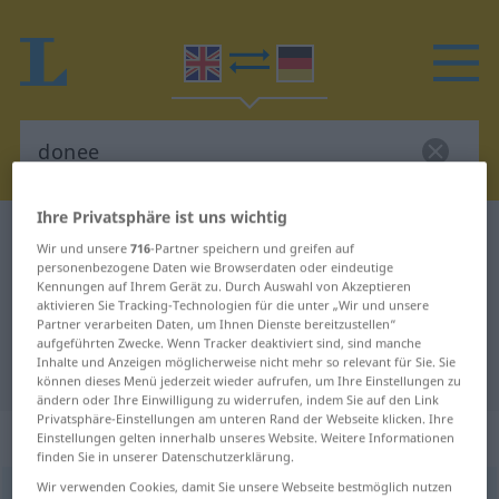
Ihre Privatsphäre ist uns wichtig
Englisch-Deutsch Wörterbuch
donee
Wir und unsere
716
-Partner speichern und greifen auf
Englisch-Deutsch Übersetzung für
personenbezogene Daten wie Browserdaten oder eindeutige
Kennungen auf Ihrem Gerät zu. Durch Auswahl von Akzeptieren
"donee"
aktivieren Sie Tracking-Technologien für die unter „Wir und unsere
Partner verarbeiten Daten, um Ihnen Dienste bereitzustellen“
aufgeführten Zwecke. Wenn Tracker deaktiviert sind, sind manche
Inhalte und Anzeigen möglicherweise nicht mehr so relevant für Sie. Sie
"donee" Deutsch Übersetzung
können dieses Menü jederzeit wieder aufrufen, um Ihre Einstellungen zu
ändern oder Ihre Einwilligung zu widerrufen, indem Sie auf den Link
Privatsphäre-Einstellungen am unteren Rand der Webseite klicken. Ihre
„donee“
: noun
Einstellungen gelten innerhalb unseres Website. Weitere Informationen
finden Sie in unserer Datenschutzerklärung.
Wir verwenden Cookies, damit Sie unsere Webseite bestmöglich nutzen
donee
[douˈniː]
s