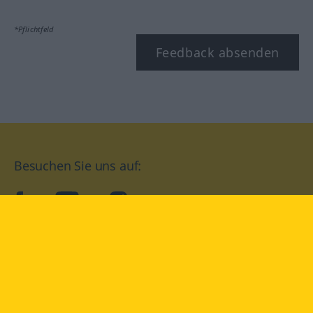
*Pflichtfeld
Feedback absenden
Besuchen Sie uns auf:
facebook
YouTube
Instagram
Langenscheidt