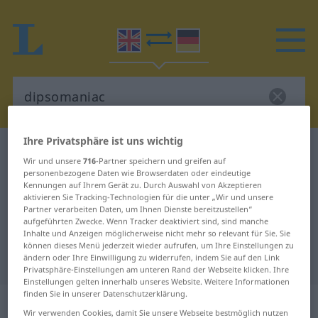
Ihre Privatsphäre ist uns wichtig
Englisch-Deutsch Wörterbuch
dipsomaniac
Wir und unsere
716
-Partner speichern und greifen auf
Englisch-Deutsch Übersetzung für
personenbezogene Daten wie Browserdaten oder eindeutige
Kennungen auf Ihrem Gerät zu. Durch Auswahl von Akzeptieren
"dipsomaniac"
aktivieren Sie Tracking-Technologien für die unter „Wir und unsere
Partner verarbeiten Daten, um Ihnen Dienste bereitzustellen“
aufgeführten Zwecke. Wenn Tracker deaktiviert sind, sind manche
Inhalte und Anzeigen möglicherweise nicht mehr so relevant für Sie. Sie
"dipsomaniac" Deutsch
können dieses Menü jederzeit wieder aufrufen, um Ihre Einstellungen zu
Übersetzung
ändern oder Ihre Einwilligung zu widerrufen, indem Sie auf den Link
Privatsphäre-Einstellungen am unteren Rand der Webseite klicken. Ihre
Einstellungen gelten innerhalb unseres Website. Weitere Informationen
finden Sie in unserer Datenschutzerklärung.
„dipsomaniac“
: noun
Wir verwenden Cookies, damit Sie unsere Webseite bestmöglich nutzen