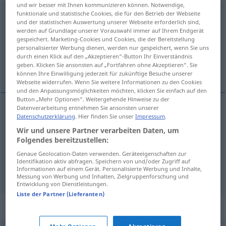
und wir besser mit Ihnen kommunizieren können. Notwendige,
funktionale und statistische Cookies, die für den Betrieb der Webseite
dipsomaniac
[-æk]
s
und der statistischen Auswertung unserer Webseite erforderlich sind,
werden auf Grundlage unserer Vorauswahl immer auf Ihrem Endgerät
Übersicht aller Übersetzungen
gespeichert. Marketing-Cookies und Cookies, die der Bereitstellung
(Für mehr Details die Übersetzung anklicken/antippen)
personalisierter Werbung dienen, werden nur gespeichert, wenn Sie uns
durch einen Klick auf den „Akzeptieren“-Button Ihr Einverständnis
geben. Klicken Sie ansonsten auf „Fortfahren ohne Akzeptieren“. Sie
Dipsomane, Dipsomanin, Trunksüchtiger
können Ihre Einwilligung jederzeit für zukünftige Besuche unserer
Webseite widerrufen. Wenn Sie weitere Informationen zu den Cookies
und den Anpassungsmöglichkeiten möchten, klicken Sie einfach auf den
Button „Mehr Optionen“. Weitergehende Hinweise zu der
Datenverarbeitung entnehmen Sie ansonsten unserer
Datenschutzerklärung
. Hier finden Sie unser
Impressum
.
Dipsomane
m
dipsomaniac
MED
Wir und unsere Partner verarbeiten Daten, um
Folgendes bereitzustellen:
Dipsomanin
f
dipsomaniac
MED
Genaue Geolocation-Daten verwenden. Geräteeigenschaften zur
Identifikation aktiv abfragen. Speichern von und/oder Zugriff auf
Trunksüchtige(r)
dipsomaniac
Informationen auf einem Gerät. Personalisierte Werbung und Inhalte,
MED
Messung von Werbung und Inhalten, Zielgruppenforschung und
Entwicklung von Dienstleistungen.
Liste der Partner (Lieferanten)
Synonyme für "dipsomaniac"