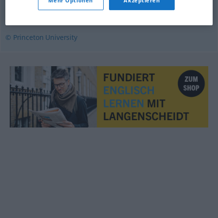
Mehr Optionen
Akzeptieren
alcoholic
,
alky
,
lush
,
boozer
,
souse
© Princeton University