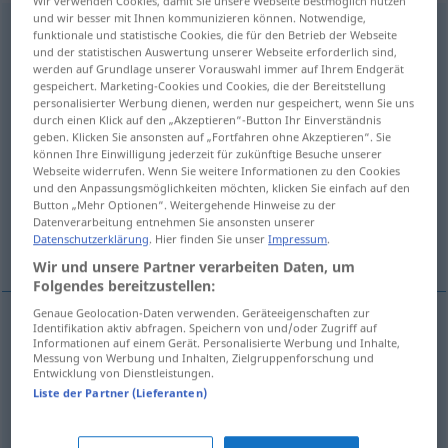
Wir verwenden Cookies, damit Sie unsere Webseite bestmöglich nutzen
und wir besser mit Ihnen kommunizieren können. Notwendige,
demonstrativeness
s
funktionale und statistische Cookies, die für den Betrieb der Webseite
und der statistischen Auswertung unserer Webseite erforderlich sind,
Übersicht aller Übersetzungen
werden auf Grundlage unserer Vorauswahl immer auf Ihrem Endgerät
gespeichert. Marketing-Cookies und Cookies, die der Bereitstellung
(Für mehr Details die Übersetzung anklicken/antippen)
personalisierter Werbung dienen, werden nur gespeichert, wenn Sie uns
durch einen Klick auf den „Akzeptieren“-Button Ihr Einverständnis
Überzeugungs-, Beweiskraft
geben. Klicken Sie ansonsten auf „Fortfahren ohne Akzeptieren“. Sie
können Ihre Einwilligung jederzeit für zukünftige Besuche unserer
Webseite widerrufen. Wenn Sie weitere Informationen zu den Cookies
und den Anpassungsmöglichkeiten möchten, klicken Sie einfach auf den
Überschwänglichkeit
Button „Mehr Optionen“. Weitergehende Hinweise zu der
Datenverarbeitung entnehmen Sie ansonsten unserer
Datenschutzerklärung
. Hier finden Sie unser
Impressum
.
Betontheit, Absichtlichkeit
Wir und unsere Partner verarbeiten Daten, um
Folgendes bereitzustellen:
Genaue Geolocation-Daten verwenden. Geräteeigenschaften zur
Identifikation aktiv abfragen. Speichern von und/oder Zugriff auf
Informationen auf einem Gerät. Personalisierte Werbung und Inhalte,
Überzeugungs-,
Beweiskraft
f
Messung von Werbung und Inhalten, Zielgruppenforschung und
Entwicklung von Dienstleistungen.
demonstrativeness
power to convince
Liste der Partner (Lieferanten)