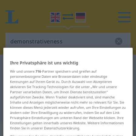
Ihre Privatsphäre ist uns wichtig
Englisch-Deutsch Wörterbuch
demonstrativeness
Wir und unsere
716
-Partner speichern und greifen auf
Englisch-Deutsch Übersetzung für
personenbezogene Daten wie Browserdaten oder eindeutige
Kennungen auf Ihrem Gerät zu. Durch Auswahl von Akzeptieren
"demonstrativeness"
aktivieren Sie Tracking-Technologien für die unter „Wir und unsere
Partner verarbeiten Daten, um Ihnen Dienste bereitzustellen“
aufgeführten Zwecke. Wenn Tracker deaktiviert sind, sind manche
"demonstrativeness" Deutsch
Inhalte und Anzeigen möglicherweise nicht mehr so relevant für Sie. Sie
können dieses Menü jederzeit wieder aufrufen, um Ihre Einstellungen zu
Übersetzung
ändern oder Ihre Einwilligung zu widerrufen, indem Sie auf den Link
Privatsphäre-Einstellungen am unteren Rand der Webseite klicken. Ihre
Einstellungen gelten innerhalb unseres Website. Weitere Informationen
„demonstrativeness“
: noun
finden Sie in unserer Datenschutzerklärung.