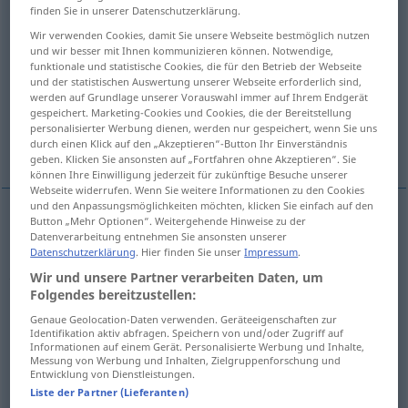
finden Sie in unserer Datenschutzerklärung.
Übersicht aller Übersetzungen
Wir verwenden Cookies, damit Sie unsere Webseite bestmöglich nutzen
und wir besser mit Ihnen kommunizieren können. Notwendige,
(Für mehr Details die Übersetzung anklicken/antippen)
funktionale und statistische Cookies, die für den Betrieb der Webseite
und der statistischen Auswertung unserer Webseite erforderlich sind,
schutz-, wehr-, hilflos
unbewaffnet
werden auf Grundlage unserer Vorauswahl immer auf Ihrem Endgerät
gespeichert. Marketing-Cookies und Cookies, die der Bereitstellung
personalisierter Werbung dienen, werden nur gespeichert, wenn Sie uns
unverteidigt, offen
durch einen Klick auf den „Akzeptieren“-Button Ihr Einverständnis
geben. Klicken Sie ansonsten auf „Fortfahren ohne Akzeptieren“. Sie
können Ihre Einwilligung jederzeit für zukünftige Besuche unserer
Webseite widerrufen. Wenn Sie weitere Informationen zu den Cookies
und den Anpassungsmöglichkeiten möchten, klicken Sie einfach auf den
Button „Mehr Optionen“. Weitergehende Hinweise zu der
Datenverarbeitung entnehmen Sie ansonsten unserer
schutz-, wehr-,
hilflos
defenceless
without
Datenschutzerklärung
. Hier finden Sie unser
Impressum
.
protection
Wir und unsere Partner verarbeiten Daten, um
Folgendes bereitzustellen:
Genaue Geolocation-Daten verwenden. Geräteeigenschaften zur
unbewaffnet
defenceless
unarmed
Identifikation aktiv abfragen. Speichern von und/oder Zugriff auf
Informationen auf einem Gerät. Personalisierte Werbung und Inhalte,
Messung von Werbung und Inhalten, Zielgruppenforschung und
Entwicklung von Dienstleistungen.
Liste der Partner (Lieferanten)
unverteidigt
,
offen
defenceless
undefended
MIL