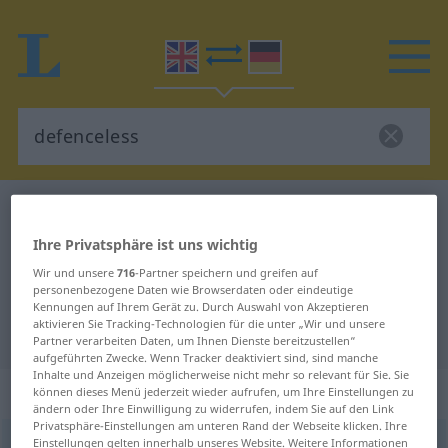
Englisch-Deutsch Wörterbuch
defenceless
Englisch-Deutsch Übersetzung für
Ihre Privatsphäre ist uns wichtig
"defenceless"
Wir und unsere
716
-Partner speichern und greifen auf
personenbezogene Daten wie Browserdaten oder eindeutige
Kennungen auf Ihrem Gerät zu. Durch Auswahl von Akzeptieren
aktivieren Sie Tracking-Technologien für die unter „Wir und unsere
"defenceless" Deutsch Übersetzung
Partner verarbeiten Daten, um Ihnen Dienste bereitzustellen“
aufgeführten Zwecke. Wenn Tracker deaktiviert sind, sind manche
Inhalte und Anzeigen möglicherweise nicht mehr so relevant für Sie. Sie
„defenceless“
können dieses Menü jederzeit wieder aufrufen, um Ihre Einstellungen zu
ändern oder Ihre Einwilligung zu widerrufen, indem Sie auf den Link
Privatsphäre-Einstellungen am unteren Rand der Webseite klicken. Ihre
Einstellungen gelten innerhalb unseres Website. Weitere Informationen
defenceless
,
defenseless
adj
US