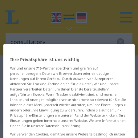
Ihre Privatsphäre ist uns wichtig
Englisch-Deutsch Wörterbuch
consultatory
Wir und unsere
716
-Partner speichern und greifen auf
Englisch-Deutsch Übersetzung für
personenbezogene Daten wie Browserdaten oder eindeutige
Kennungen auf Ihrem Gerät zu. Durch Auswahl von Akzeptieren
"consultatory"
aktivieren Sie Tracking-Technologien für die unter „Wir und unsere
Partner verarbeiten Daten, um Ihnen Dienste bereitzustellen“
aufgeführten Zwecke. Wenn Tracker deaktiviert sind, sind manche
Inhalte und Anzeigen möglicherweise nicht mehr so relevant für Sie. Sie
"consultatory" Deutsch
können dieses Menü jederzeit wieder aufrufen, um Ihre Einstellungen zu
ändern oder Ihre Einwilligung zu widerrufen, indem Sie auf den Link
Übersetzung
Privatsphäre-Einstellungen am unteren Rand der Webseite klicken. Ihre
Einstellungen gelten innerhalb unseres Website. Weitere Informationen
finden Sie in unserer Datenschutzerklärung.
„consultatory“
: adjective
Wir verwenden Cookies, damit Sie unsere Webseite bestmöglich nutzen