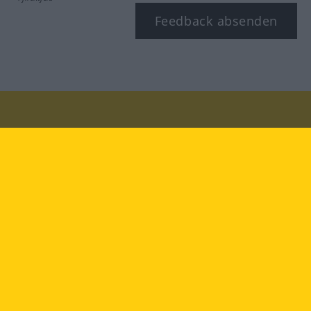
Feedback absenden
Besuchen Sie uns auf:
facebook
YouTube
Instagram
Langenscheidt
NUTZUNGSBEDINGUNGEN