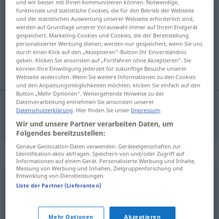
und wir besser mit Ihnen kommunizieren können. Notwendige,
funktionale und statistische Cookies, die für den Betrieb der Webseite
consultatory
[-təri]
[-tɔːri]
adj
BR
US
und der statistischen Auswertung unserer Webseite erforderlich sind,
werden auf Grundlage unserer Vorauswahl immer auf Ihrem Endgerät
Übersicht aller Übersetzungen
gespeichert. Marketing-Cookies und Cookies, die der Bereitstellung
personalisierter Werbung dienen, werden nur gespeichert, wenn Sie uns
(Für mehr Details die Übersetzung anklicken/antippen)
durch einen Klick auf den „Akzeptieren“-Button Ihr Einverständnis
geben. Klicken Sie ansonsten auf „Fortfahren ohne Akzeptieren“. Sie
beratend
können Ihre Einwilligung jederzeit für zukünftige Besuche unserer
Webseite widerrufen. Wenn Sie weitere Informationen zu den Cookies
und den Anpassungsmöglichkeiten möchten, klicken Sie einfach auf den
Button „Mehr Optionen“. Weitergehende Hinweise zu der
Datenverarbeitung entnehmen Sie ansonsten unserer
Datenschutzerklärung
. Hier finden Sie unser
Impressum
.
beratend
consultatory
Wir und unsere Partner verarbeiten Daten, um
Folgendes bereitzustellen:
Genaue Geolocation-Daten verwenden. Geräteeigenschaften zur
Synonyme für "consultatory"
Identifikation aktiv abfragen. Speichern von und/oder Zugriff auf
Informationen auf einem Gerät. Personalisierte Werbung und Inhalte,
Messung von Werbung und Inhalten, Zielgruppenforschung und
Entwicklung von Dienstleistungen.
advisory
,
consultative
,
consultive
Liste der Partner (Lieferanten)
© Princeton University
Mehr Optionen
Akzeptieren