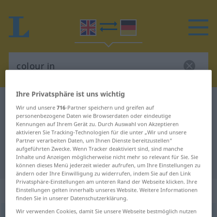
Ihre Privatsphäre ist uns wichtig
Englisch-Deutsch Wörterbuch
colour in
Wir und unsere
716
-Partner speichern und greifen auf
Englisch-Deutsch Übersetzung für
personenbezogene Daten wie Browserdaten oder eindeutige
Kennungen auf Ihrem Gerät zu. Durch Auswahl von Akzeptieren
"colour in"
aktivieren Sie Tracking-Technologien für die unter „Wir und unsere
Partner verarbeiten Daten, um Ihnen Dienste bereitzustellen“
aufgeführten Zwecke. Wenn Tracker deaktiviert sind, sind manche
Inhalte und Anzeigen möglicherweise nicht mehr so relevant für Sie. Sie
"colour in" Deutsch Übersetzung
können dieses Menü jederzeit wieder aufrufen, um Ihre Einstellungen zu
ändern oder Ihre Einwilligung zu widerrufen, indem Sie auf den Link
Privatsphäre-Einstellungen am unteren Rand der Webseite klicken. Ihre
„colour in“
: transitive verb
Einstellungen gelten innerhalb unseres Website. Weitere Informationen
finden Sie in unserer Datenschutzerklärung.
Wir verwenden Cookies, damit Sie unsere Webseite bestmöglich nutzen
colour in
v/t
<
trennb
>