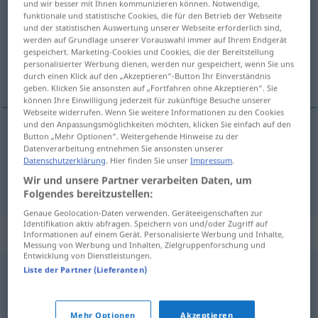
und wir besser mit Ihnen kommunizieren können. Notwendige,
funktionale und statistische Cookies, die für den Betrieb der Webseite
Übersicht aller Übersetzungen
und der statistischen Auswertung unserer Webseite erforderlich sind,
werden auf Grundlage unserer Vorauswahl immer auf Ihrem Endgerät
(Für mehr Details die Übersetzung anklicken/antippen)
gespeichert. Marketing-Cookies und Cookies, die der Bereitstellung
personalisierter Werbung dienen, werden nur gespeichert, wenn Sie uns
anmalen, kolorieren
durch einen Klick auf den „Akzeptieren“-Button Ihr Einverständnis
geben. Klicken Sie ansonsten auf „Fortfahren ohne Akzeptieren“. Sie
können Ihre Einwilligung jederzeit für zukünftige Besuche unserer
Webseite widerrufen. Wenn Sie weitere Informationen zu den Cookies
und den Anpassungsmöglichkeiten möchten, klicken Sie einfach auf den
Button „Mehr Optionen“. Weitergehende Hinweise zu der
anmalen
colour in
Datenverarbeitung entnehmen Sie ansonsten unserer
Datenschutzerklärung
. Hier finden Sie unser
Impressum
.
kolorieren
colour in
Wir und unsere Partner verarbeiten Daten, um
KUNST
Folgendes bereitzustellen:
Genaue Geolocation-Daten verwenden. Geräteeigenschaften zur
Identifikation aktiv abfragen. Speichern von und/oder Zugriff auf
Synonyme für "colour in"
Informationen auf einem Gerät. Personalisierte Werbung und Inhalte,
Messung von Werbung und Inhalten, Zielgruppenforschung und
Entwicklung von Dienstleistungen.
Liste der Partner (Lieferanten)
color
,
colorize
,
colour
© Princeton University
Mehr Optionen
Akzeptieren