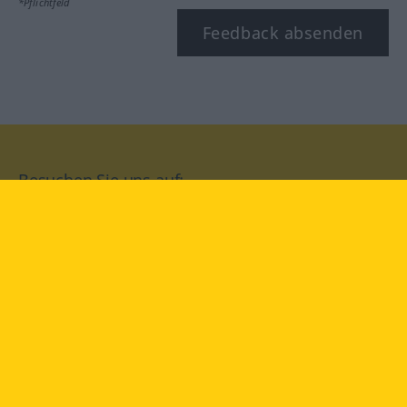
*Pflichtfeld
Feedback absenden
Besuchen Sie uns auf:
facebook
YouTube
Instagram
Langenscheidt
NUTZUNGSBEDINGUNGEN