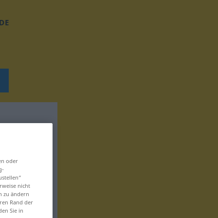
DE
en oder
g-
ustellen“
rweise nicht
en zu ändern
eren Rand der
den Sie in