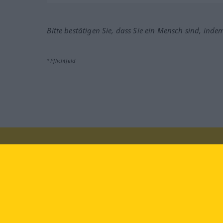
Bitte bestätigen Sie, dass Sie ein Mensch sind, inde
*Pflichtfeld
Besuchen Sie uns auf:
faceb