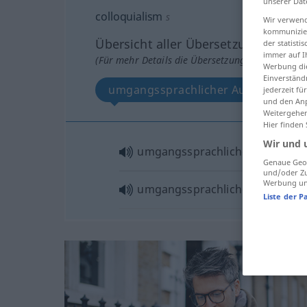
unserer Dat
colloquialism
s
Wir verwend
kommunizier
Übersicht aller Übersetzungen
der statist
immer auf I
(Für mehr Details die Übersetzung anklicken/an
Werbung die
Einverständ
umgangssprachlicher Ausdruck
jederzeit f
und den Anp
Weitergehen
Hier finden
Wir und 
umgangssprachlicher
Ausdruck
Genaue Geol
und/oder Zu
Werbung und
umgangssprachliche
Ausdrucks
Liste der P