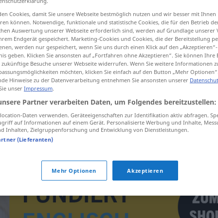
enschutzerklärung.
en Cookies, damit Sie unsere Webseite bestmöglich nutzen und wir besser mit Ihnen
en können. Notwendige, funktionale und statistische Cookies, die für den Betrieb d
ischen Auswertung unserer Webseite erforderlich sind, werden auf Grundlage unserer
hrem Endgerät gespeichert. Marketing-Cookies und Cookies, die der Bereitstellung per
tippen)
nen, werden nur gespeichert, wenn Sie uns durch einen Klick auf den „Akzeptieren“-
nis geben. Klicken Sie ansonsten auf „Fortfahren ohne Akzeptieren“. Sie können Ihre 
umgangssprachliche Ausdrucksweise
ür zukünftige Besuche unserer Webseite widerrufen. Wenn Sie weitere Informationen 
assungsmöglichkeiten möchten, klicken Sie einfach auf den Button „Mehr Optionen“
de Hinweise zu der Datenverarbeitung entnehmen Sie ansonsten unserer
Datenschut
 Sie unser
Impressum
.
unsere Partner verarbeiten Daten, um Folgendes bereitzustellen:
colloquialism
colloquial expression
ocation-Daten verwenden. Geräteeigenschaften zur Identifikation aktiv abfragen. Sp
griff auf Informationen auf einem Gerät. Personalisierte Werbung und Inhalte, Mes
 Inhalten, Zielgruppenforschung und Entwicklung von Dienstleistungen.
weise
colloquialism
manner of expression
artner (Lieferanten)
Mehr Optionen
Akzeptieren