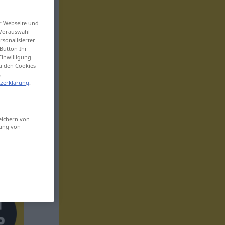
er Webseite und
 Vorauswahl
sonalisierter
Button Ihr
Einwilligung
zu den Cookies
.
zerklärung
.
eichern von
sung von