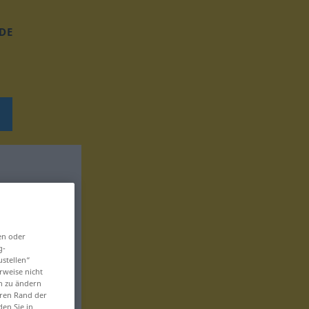
DE
en oder
g-
ustellen“
rweise nicht
en zu ändern
eren Rand der
den Sie in