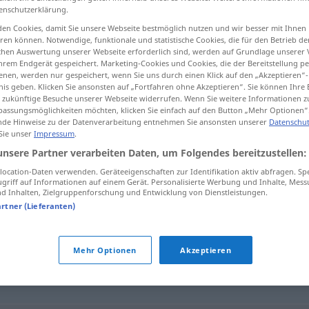
enschutzerklärung.
en Cookies, damit Sie unsere Webseite bestmöglich nutzen und wir besser mit Ihnen
en können. Notwendige, funktionale und statistische Cookies, die für den Betrieb d
ischen Auswertung unserer Webseite erforderlich sind, werden auf Grundlage unserer
tippen)
hrem Endgerät gespeichert. Marketing-Cookies und Cookies, die der Bereitstellung per
nen, werden nur gespeichert, wenn Sie uns durch einen Klick auf den „Akzeptieren“-
nis geben. Klicken Sie ansonsten auf „Fortfahren ohne Akzeptieren“. Sie können Ihre 
ür zukünftige Besuche unserer Webseite widerrufen. Wenn Sie weitere Informationen 
assungsmöglichkeiten möchten, klicken Sie einfach auf den Button „Mehr Optionen“
de Hinweise zu der Datenverarbeitung entnehmen Sie ansonsten unserer
Datenschut
 Sie unser
Impressum
.
chorus line
unsere Partner verarbeiten Daten, um Folgendes bereitzustellen:
ocation-Daten verwenden. Geräteeigenschaften zur Identifikation aktiv abfragen. Sp
griff auf Informationen auf einem Gerät. Personalisierte Werbung und Inhalte, Mes
 Inhalten, Zielgruppenforschung und Entwicklung von Dienstleistungen.
"
artner (Lieferanten)
Mehr Optionen
Akzeptieren