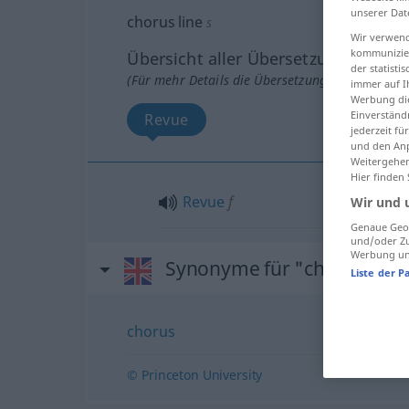
unserer Dat
chorus line
s
Wir verwend
kommunizier
Übersicht aller Übersetzungen
der statist
(Für mehr Details die Übersetzung anklicken/an
immer auf I
Werbung die
Einverständ
Revue
jederzeit f
und den Anp
Weitergehen
Hier finden
Revue
f
Wir und 
Genaue Geol
und/oder Zu
Werbung und
Synonyme für "chorus line
Liste der P
chorus
© Princeton University