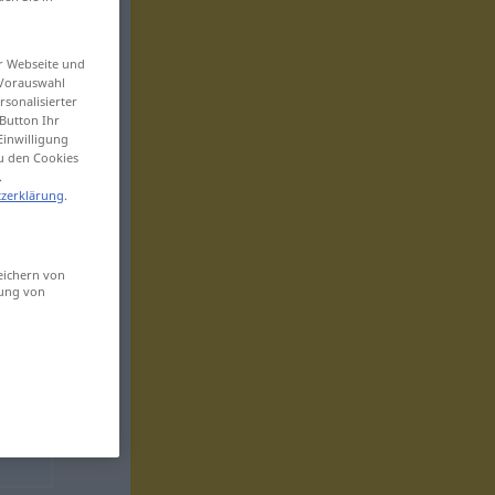
er Webseite und
 Vorauswahl
sonalisierter
Button Ihr
Einwilligung
zu den Cookies
.
zerklärung
.
eichern von
sung von