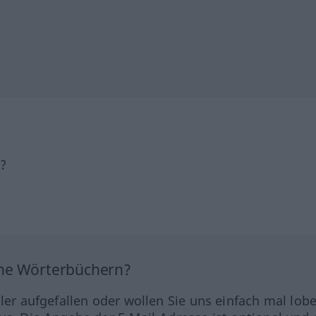
h?
ine Wörterbüchern?
hler aufgefallen oder wollen Sie uns einfach mal lob