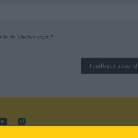
m Sie ein Häkchen setzen.*
Feedback absend
ook
YouTube
Instagram