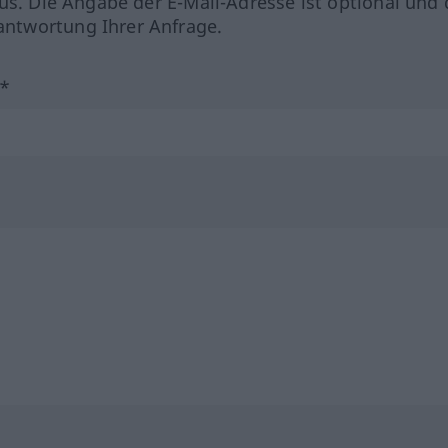
us. Die Angabe der E-Mail-Adresse ist optional und 
ntwortung Ihrer Anfrage.
?*