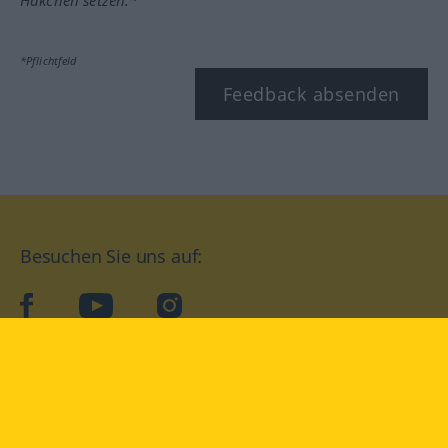
*Pflichtfeld
Feedback absenden
Besuchen Sie uns auf:
facebook
YouTube
Instagram
Langenscheidt