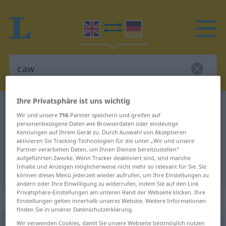
Ihre Privatsphäre ist uns wichtig
Englisch-Deutsch Wörterbuch
caw
Wir und unsere
716
-Partner speichern und greifen auf
Englisch-Deutsch Übersetzung für
personenbezogene Daten wie Browserdaten oder eindeutige
Kennungen auf Ihrem Gerät zu. Durch Auswahl von Akzeptieren
"caw"
aktivieren Sie Tracking-Technologien für die unter „Wir und unsere
Partner verarbeiten Daten, um Ihnen Dienste bereitzustellen“
aufgeführten Zwecke. Wenn Tracker deaktiviert sind, sind manche
"caw" Deutsch Übersetzung
Inhalte und Anzeigen möglicherweise nicht mehr so relevant für Sie. Sie
können dieses Menü jederzeit wieder aufrufen, um Ihre Einstellungen zu
ändern oder Ihre Einwilligung zu widerrufen, indem Sie auf den Link
Privatsphäre-Einstellungen am unteren Rand der Webseite klicken. Ihre
„caw“
: noun
Einstellungen gelten innerhalb unseres Website. Weitere Informationen
finden Sie in unserer Datenschutzerklärung.
Wir verwenden Cookies, damit Sie unsere Webseite bestmöglich nutzen
caw
[kɔː]
s