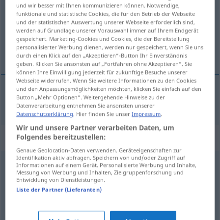
und wir besser mit Ihnen kommunizieren können. Notwendige,
funktionale und statistische Cookies, die für den Betrieb der Webseite
Übersicht aller Übersetzungen
und der statistischen Auswertung unserer Webseite erforderlich sind,
(Für mehr Details die Übersetzung anklicken/antippen)
werden auf Grundlage unserer Vorauswahl immer auf Ihrem Endgerät
gespeichert. Marketing-Cookies und Cookies, die der Bereitstellung
personalisierter Werbung dienen, werden nur gespeichert, wenn Sie uns
Krächzen
durch einen Klick auf den „Akzeptieren“-Button Ihr Einverständnis
geben. Klicken Sie ansonsten auf „Fortfahren ohne Akzeptieren“. Sie
können Ihre Einwilligung jederzeit für zukünftige Besuche unserer
Webseite widerrufen. Wenn Sie weitere Informationen zu den Cookies
und den Anpassungsmöglichkeiten möchten, klicken Sie einfach auf den
Button „Mehr Optionen“. Weitergehende Hinweise zu der
Krächzen
n
caw
of ravens, crows
etc
Datenverarbeitung entnehmen Sie ansonsten unserer
Datenschutzerklärung
. Hier finden Sie unser
Impressum
.
Wir und unsere Partner verarbeiten Daten, um
„caw“
: intransitive verb
Folgendes bereitzustellen:
Genaue Geolocation-Daten verwenden. Geräteeigenschaften zur
Identifikation aktiv abfragen. Speichern von und/oder Zugriff auf
caw
[kɔː]
v/i
Informationen auf einem Gerät. Personalisierte Werbung und Inhalte,
Messung von Werbung und Inhalten, Zielgruppenforschung und
Entwicklung von Dienstleistungen.
Übersicht aller Übersetzungen
Liste der Partner (Lieferanten)
(Für mehr Details die Übersetzung anklicken/antippen)
krächzen