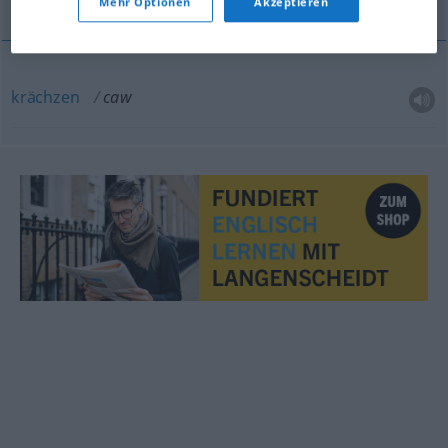
Mehr Optionen
Akzeptieren
krächzen
caw