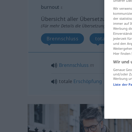
unserer Dat
burnout
s
Wir verwend
kommunizier
Übersicht aller Übersetzungen
der statist
immer auf I
(Für mehr Details die Übersetzung anklicken/an
Werbung die
Einverständ
Brennschluss
totale Erschöp
jederzeit f
und den Anp
Weitergehen
Hier finden
Wir und 
Brennschluss
m
Genaue Geol
und/oder Zu
Werbung und
totale
Erschöpfung
Liste der P