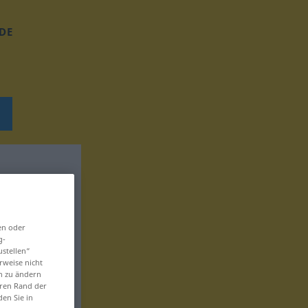
DE
en oder
g-
ustellen“
rweise nicht
en zu ändern
eren Rand der
den Sie in