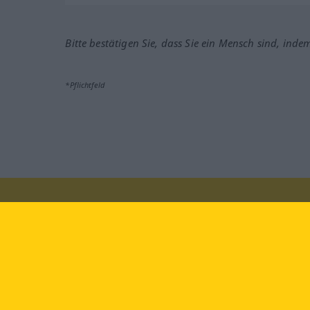
Bitte bestätigen Sie, dass Sie ein Mensch sind, inde
*Pflichtfeld
Besuchen Sie uns auf:
faceb