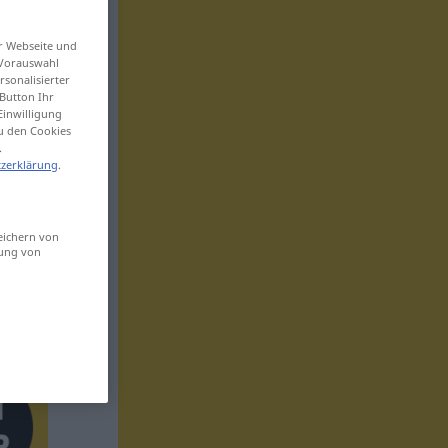
er Webseite und
 Vorauswahl
sonalisierter
Button Ihr
Einwilligung
zu den Cookies
.
zerklärung
.
eichern von
sung von