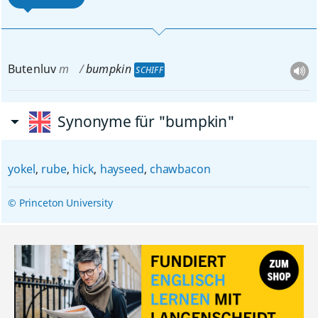
Butenluv
m
bumpkin
SCHIFF
Synonyme für "bumpkin"
yokel
,
rube
,
hick
,
hayseed
,
chawbacon
© Princeton University