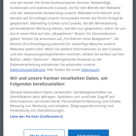
und wir besser mit Ihnen kommunizieren können. Notwendige,
funktionale und statistische Cookies, die für den Betrieb der Webseite
birthday suit
s
UMG
und der statistischen Auswertung unserer Webseite erforderlich sind,
werden auf Grundlage unserer Vorauswahl immer auf Ihrem Endgerät
Übersicht aller Übersetzungen
gespeichert. Marketing-Cookies und Cookies, die der Bereitstellung
(Für mehr Details die Übersetzung anklicken/antippen)
personalisierter Werbung dienen, werden nur gespeichert, wenn Sie uns
durch einen Klick auf den „Akzeptieren“-Button Ihr Einverständnis
geben. Klicken Sie ansonsten auf „Fortfahren ohne Akzeptieren“. Sie
im Adams-/Evaskostüm
können Ihre Einwilligung jederzeit für zukünftige Besuche unserer
Webseite widerrufen. Wenn Sie weitere Informationen zu den Cookies
und den Anpassungsmöglichkeiten möchten, klicken Sie einfach auf den
Button „Mehr Optionen“. Weitergehende Hinweise zu der
Datenverarbeitung entnehmen Sie ansonsten unserer
Beispiele
Datenschutzerklärung
. Hier finden Sie unser
Impressum
.
in
one’s
birthday
suit
Wir und unsere Partner verarbeiten Daten, um
Folgendes bereitzustellen:
im Adams-/Evaskostüm
Genaue Geolocation-Daten verwenden. Geräteeigenschaften zur
Identifikation aktiv abfragen. Speichern von und/oder Zugriff auf
Informationen auf einem Gerät. Personalisierte Werbung und Inhalte,
Messung von Werbung und Inhalten, Zielgruppenforschung und
Entwicklung von Dienstleistungen.
Synonyme für "birthday suit"
Liste der Partner (Lieferanten)
Mehr Optionen
Akzeptieren