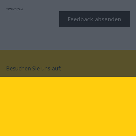
*Pflichtfeld
Feedback absenden
Besuchen Sie uns auf:
facebook
YouTube
Instagram
Langenscheidt