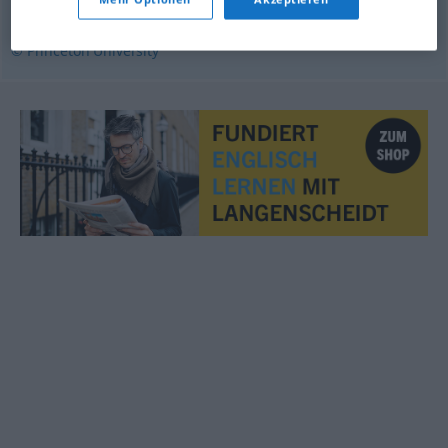
raw
,
altogether
© Princeton University