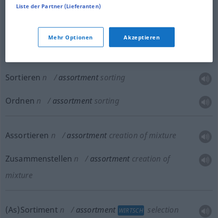
Liste der Partner (Lieferanten)
Zusammenstellung
f
.
Sammlung
f
assortment
mixture
Mehr Optionen
Akzeptieren
Sortieren
n
assortment
sorting
Ordnen
n
assortment
sorting
Assortieren
n
assortment
creation of mixture
Zusammenstellen
n
assortment
creation of
mixture
(As)Sortiment
n
assortment
selection
WIRTSCH