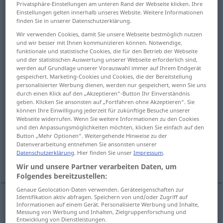
Privatsphäre-Einstellungen am unteren Rand der Webseite klicken. Ihre
Einstellungen gelten innerhalb unseres Website. Weitere Informationen
Übersicht aller Übersetzungen
finden Sie in unserer Datenschutzerklärung.
(Für mehr Details die Übersetzung anklicken/antippen)
Wir verwenden Cookies, damit Sie unsere Webseite bestmöglich nutzen
und wir besser mit Ihnen kommunizieren können. Notwendige,
Ordnung, Zusammenstellung Sammlung
funktionale und statistische Cookies, die für den Betrieb der Webseite
und der statistischen Auswertung unserer Webseite erforderlich sind,
werden auf Grundlage unserer Vorauswahl immer auf Ihrem Endgerät
gespeichert. Marketing-Cookies und Cookies, die der Bereitstellung
Sortieren, Ordnen
personalisierter Werbung dienen, werden nur gespeichert, wenn Sie uns
durch einen Klick auf den „Akzeptieren“-Button Ihr Einverständnis
geben. Klicken Sie ansonsten auf „Fortfahren ohne Akzeptieren“. Sie
Assortieren, Zusammenstellen
können Ihre Einwilligung jederzeit für zukünftige Besuche unserer
Webseite widerrufen. Wenn Sie weitere Informationen zu den Cookies
und den Anpassungsmöglichkeiten möchten, klicken Sie einfach auf den
AsSortiment, Auswahl, Satz von Waren, Lager
Button „Mehr Optionen“. Weitergehende Hinweise zu der
Datenverarbeitung entnehmen Sie ansonsten unserer
Datenschutzerklärung
. Hier finden Sie unser
Impressum
.
Aufbereitung
Wir und unsere Partner verarbeiten Daten, um
Folgendes bereitzustellen:
Genaue Geolocation-Daten verwenden. Geräteeigenschaften zur
Identifikation aktiv abfragen. Speichern von und/oder Zugriff auf
Informationen auf einem Gerät. Personalisierte Werbung und Inhalte,
Ordnung
f
assortment
mixture
Messung von Werbung und Inhalten, Zielgruppenforschung und
Entwicklung von Dienstleistungen.