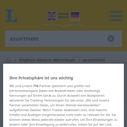
Englisch-Deutsch Wörterbuch
assortment
Englisch-Deutsch Übersetzung für
"assortment"
Ihre Privatsphäre ist uns wichtig
Wir und unsere
716
-Partner speichern und greifen auf
personenbezogene Daten wie Browserdaten oder eindeutige
"assortment" Deutsch Übersetzung
Kennungen auf Ihrem Gerät zu. Durch Auswahl von Akzeptieren
aktivieren Sie Tracking-Technologien für die unter „Wir und unsere
Partner verarbeiten Daten, um Ihnen Dienste bereitzustellen“
„assortment“
: noun
aufgeführten Zwecke. Wenn Tracker deaktiviert sind, sind manche
Inhalte und Anzeigen möglicherweise nicht mehr so relevant für Sie. Sie
können dieses Menü jederzeit wieder aufrufen, um Ihre Einstellungen zu
ändern oder Ihre Einwilligung zu widerrufen, indem Sie auf den Link
assortment
[əˈsɔː(r)tmənt]
s