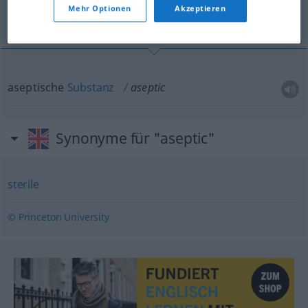
Mehr Optionen
Akzeptieren
aseptische Substanz
aseptische
Substanz
aseptic
Synonyme für "aseptic"
sterile
© Princeton University