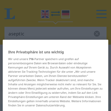
Ihre Privatsphäre ist uns wichtig
Englisch-Deutsch Wörterbuch
aseptic
Englisch-Deutsch Übersetzung für
Wir und unsere
716
-Partner speichern und greifen auf
personenbezogene Daten wie Browserdaten oder eindeutige
"aseptic"
Kennungen auf Ihrem Gerät zu. Durch Auswahl von Akzeptieren
aktivieren Sie Tracking-Technologien für die unter „Wir und unsere
Partner verarbeiten Daten, um Ihnen Dienste bereitzustellen“
aufgeführten Zwecke. Wenn Tracker deaktiviert sind, sind manche
"aseptic" Deutsch Übersetzung
Inhalte und Anzeigen möglicherweise nicht mehr so relevant für Sie. Sie
können dieses Menü jederzeit wieder aufrufen, um Ihre Einstellungen zu
ändern oder Ihre Einwilligung zu widerrufen, indem Sie auf den Link
„aseptic“
: adjective
Privatsphäre-Einstellungen am unteren Rand der Webseite klicken. Ihre
Einstellungen gelten innerhalb unseres Website. Weitere Informationen
finden Sie in unserer Datenschutzerklärung.
aseptic
[-tik]
adj