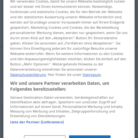
Wir verwenden Cookies, damit Sie unsere Webseite bestmöglich nutzen
und wir besser mit Ihnen kommunizieren können. Notwendige,
Übersicht aller Übersetzungen
funktionale und statistische Cookies, die für den Betrieb der Webseite
und der statistischen Auswertung unserer Webseite erforderlich sind,
(Für mehr Details die Übersetzung anklicken/antippen)
werden auf Grundlage unserer Vorauswahl immer auf Ihrem Endgerät
gespeichert. Marketing-Cookies und Cookies, die der Bereitstellung
aseptisch, keimfrei, steril
personalisierter Werbung dienen, werden nur gespeichert, wenn Sie uns
durch einen Klick auf den „Akzeptieren“-Button Ihr Einverständnis
geben. Klicken Sie ansonsten auf „Fortfahren ohne Akzeptieren“. Sie
können Ihre Einwilligung jederzeit für zukünftige Besuche unserer
Webseite widerrufen. Wenn Sie weitere Informationen zu den Cookies
und den Anpassungsmöglichkeiten möchten, klicken Sie einfach auf den
aseptisch
,
keimfrei
,
steril
aseptic
Button „Mehr Optionen“. Weitergehende Hinweise zu der
Datenverarbeitung entnehmen Sie ansonsten unserer
Datenschutzerklärung
. Hier finden Sie unser
Impressum
.
Wir und unsere Partner verarbeiten Daten, um
Folgendes bereitzustellen:
„aseptic“
: noun
Genaue Geolocation-Daten verwenden. Geräteeigenschaften zur
Identifikation aktiv abfragen. Speichern von und/oder Zugriff auf
Informationen auf einem Gerät. Personalisierte Werbung und Inhalte,
Messung von Werbung und Inhalten, Zielgruppenforschung und
aseptic
[-tik]
s
Entwicklung von Dienstleistungen.
Liste der Partner (Lieferanten)
Übersicht aller Übersetzungen
(Für mehr Details die Übersetzung anklicken/antippen)