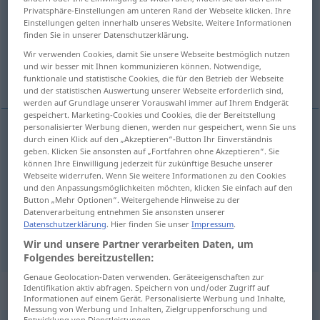
Privatsphäre-Einstellungen am unteren Rand der Webseite klicken. Ihre
Einstellungen gelten innerhalb unseres Website. Weitere Informationen
Übersicht aller Übersetzungen
finden Sie in unserer Datenschutzerklärung.
(Für mehr Details die Übersetzung anklicken/antippen)
Wir verwenden Cookies, damit Sie unsere Webseite bestmöglich nutzen
und wir besser mit Ihnen kommunizieren können. Notwendige,
Asbest, Amiant, Berg-, Steinflachs
funktionale und statistische Cookies, die für den Betrieb der Webseite
und der statistischen Auswertung unserer Webseite erforderlich sind,
werden auf Grundlage unserer Vorauswahl immer auf Ihrem Endgerät
gespeichert. Marketing-Cookies und Cookies, die der Bereitstellung
personalisierter Werbung dienen, werden nur gespeichert, wenn Sie uns
durch einen Klick auf den „Akzeptieren“-Button Ihr Einverständnis
Asbest
m
asbestos
MINER
geben. Klicken Sie ansonsten auf „Fortfahren ohne Akzeptieren“. Sie
können Ihre Einwilligung jederzeit für zukünftige Besuche unserer
Webseite widerrufen. Wenn Sie weitere Informationen zu den Cookies
Amiant
m
asbestos
MINER
und den Anpassungsmöglichkeiten möchten, klicken Sie einfach auf den
Button „Mehr Optionen“. Weitergehende Hinweise zu der
Datenverarbeitung entnehmen Sie ansonsten unserer
Berg-,
Steinflachs
m
asbestos
MINER
Datenschutzerklärung
. Hier finden Sie unser
Impressum
.
Wir und unsere Partner verarbeiten Daten, um
Folgendes bereitzustellen:
Genaue Geolocation-Daten verwenden. Geräteeigenschaften zur
„asbestos“
: adjective
Identifikation aktiv abfragen. Speichern von und/oder Zugriff auf
Informationen auf einem Gerät. Personalisierte Werbung und Inhalte,
Messung von Werbung und Inhalten, Zielgruppenforschung und
Entwicklung von Dienstleistungen.