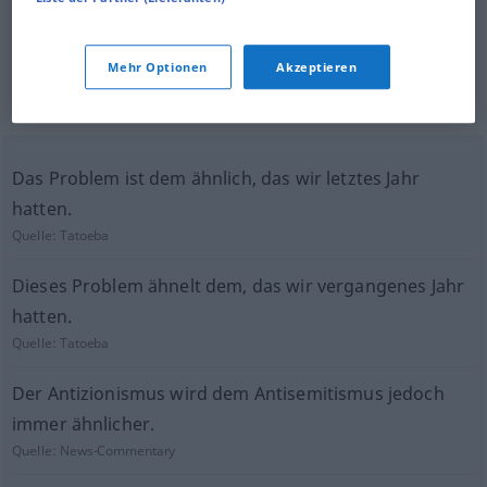
Beispielsätze aus externen Quellen
für "akin"
Mehr Optionen
Akzeptieren
(nicht von der Langenscheidt Redaktion
geprüft)
Das Problem ist dem ähnlich, das wir letztes Jahr
hatten.
Quelle:
Tatoeba
Dieses Problem ähnelt dem, das wir vergangenes Jahr
hatten.
Quelle:
Tatoeba
Der Antizionismus wird dem Antisemitismus jedoch
immer ähnlicher.
Quelle:
News-Commentary