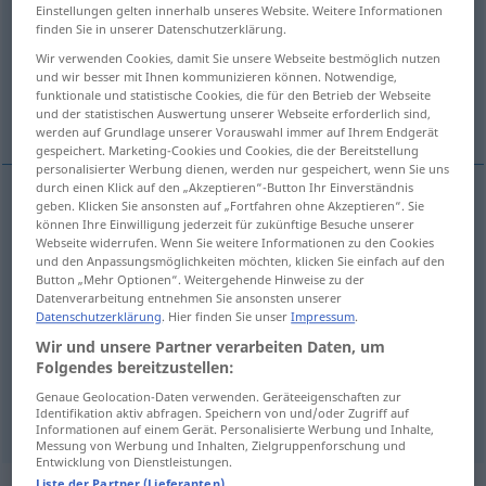
Einstellungen gelten innerhalb unseres Website. Weitere Informationen
finden Sie in unserer Datenschutzerklärung.
Übersicht aller Übersetzungen
Wir verwenden Cookies, damit Sie unsere Webseite bestmöglich nutzen
(Für mehr Details die Übersetzung anklicken/antippen)
und wir besser mit Ihnen kommunizieren können. Notwendige,
funktionale und statistische Cookies, die für den Betrieb der Webseite
blutsverwandt
eng verwandt, ähnlich
und der statistischen Auswertung unserer Webseite erforderlich sind,
werden auf Grundlage unserer Vorauswahl immer auf Ihrem Endgerät
gespeichert. Marketing-Cookies und Cookies, die der Bereitstellung
personalisierter Werbung dienen, werden nur gespeichert, wenn Sie uns
durch einen Klick auf den „Akzeptieren“-Button Ihr Einverständnis
geben. Klicken Sie ansonsten auf „Fortfahren ohne Akzeptieren“. Sie
(bluts)verwandt
(
to
mit
)
akin
können Ihre Einwilligung jederzeit für zukünftige Besuche unserer
Webseite widerrufen. Wenn Sie weitere Informationen zu den Cookies
und den Anpassungsmöglichkeiten möchten, klicken Sie einfach auf den
Button „Mehr Optionen“. Weitergehende Hinweise zu der
Datenverarbeitung entnehmen Sie ansonsten unserer
(eng)
verwandt
(
to
od
mit
)
akin
FIG
DAT
Datenschutzerklärung
. Hier finden Sie unser
Impressum
.
Wir und unsere Partner verarbeiten Daten, um
ähnlich
(
to
)
akin
FIG
DAT
Folgendes bereitzustellen:
Genaue Geolocation-Daten verwenden. Geräteeigenschaften zur
syn vgl.
similar
akin
→ siehe „
“
Identifikation aktiv abfragen. Speichern von und/oder Zugriff auf
Informationen auf einem Gerät. Personalisierte Werbung und Inhalte,
Messung von Werbung und Inhalten, Zielgruppenforschung und
Entwicklung von Dienstleistungen.
Liste der Partner (Lieferanten)