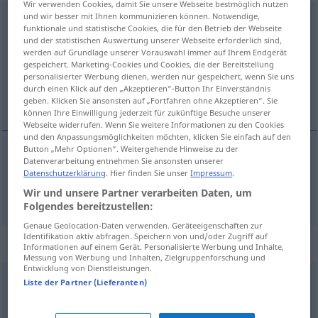
Wir verwenden Cookies, damit Sie unsere Webseite bestmöglich nutzen
und wir besser mit Ihnen kommunizieren können. Notwendige,
aforethought
adj
funktionale und statistische Cookies, die für den Betrieb der Webseite
und der statistischen Auswertung unserer Webseite erforderlich sind,
Übersicht aller Übersetzungen
werden auf Grundlage unserer Vorauswahl immer auf Ihrem Endgerät
gespeichert. Marketing-Cookies und Cookies, die der Bereitstellung
(Für mehr Details die Übersetzung anklicken/antippen)
personalisierter Werbung dienen, werden nur gespeichert, wenn Sie uns
durch einen Klick auf den „Akzeptieren“-Button Ihr Einverständnis
vorbedacht
geben. Klicken Sie ansonsten auf „Fortfahren ohne Akzeptieren“. Sie
können Ihre Einwilligung jederzeit für zukünftige Besuche unserer
Webseite widerrufen. Wenn Sie weitere Informationen zu den Cookies
und den Anpassungsmöglichkeiten möchten, klicken Sie einfach auf den
Button „Mehr Optionen“. Weitergehende Hinweise zu der
Datenverarbeitung entnehmen Sie ansonsten unserer
vorbedacht
aforethought
Datenschutzerklärung
. Hier finden Sie unser
Impressum
.
Wir und unsere Partner verarbeiten Daten, um
Folgendes bereitzustellen:
Genaue Geolocation-Daten verwenden. Geräteeigenschaften zur
Identifikation aktiv abfragen. Speichern von und/oder Zugriff auf
„aforethought“
: noun
Informationen auf einem Gerät. Personalisierte Werbung und Inhalte,
Messung von Werbung und Inhalten, Zielgruppenforschung und
Entwicklung von Dienstleistungen.
aforethought
s
Liste der Partner (Lieferanten)
Übersicht aller Übersetzungen