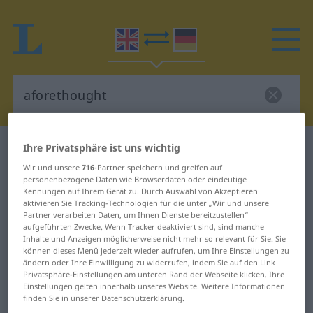
Ihre Privatsphäre ist uns wichtig
Englisch-Deutsch Wörterbuch
aforethought
Englisch-Deutsch Übersetzung für
Wir und unsere
716
-Partner speichern und greifen auf
personenbezogene Daten wie Browserdaten oder eindeutige
"aforethought"
Kennungen auf Ihrem Gerät zu. Durch Auswahl von Akzeptieren
aktivieren Sie Tracking-Technologien für die unter „Wir und unsere
Partner verarbeiten Daten, um Ihnen Dienste bereitzustellen“
aufgeführten Zwecke. Wenn Tracker deaktiviert sind, sind manche
"aforethought" Deutsch
Inhalte und Anzeigen möglicherweise nicht mehr so relevant für Sie. Sie
können dieses Menü jederzeit wieder aufrufen, um Ihre Einstellungen zu
Übersetzung
ändern oder Ihre Einwilligung zu widerrufen, indem Sie auf den Link
Privatsphäre-Einstellungen am unteren Rand der Webseite klicken. Ihre
Einstellungen gelten innerhalb unseres Website. Weitere Informationen
„aforethought“
: adjective
finden Sie in unserer Datenschutzerklärung.