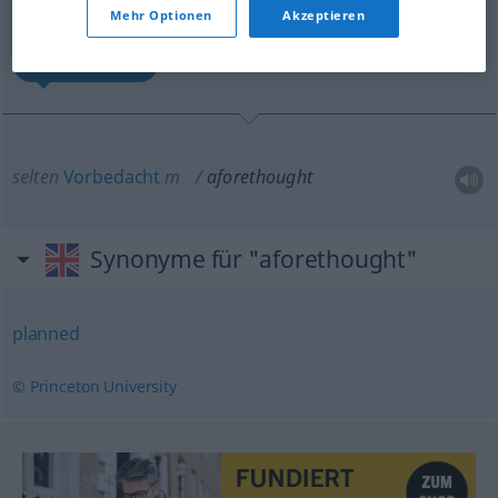
(Für mehr Details die Übersetzung anklicken/antippen)
Mehr Optionen
Akzeptieren
Vorbedacht
selten
Vorbedacht
m
aforethought
Synonyme für "aforethought"
planned
© Princeton University