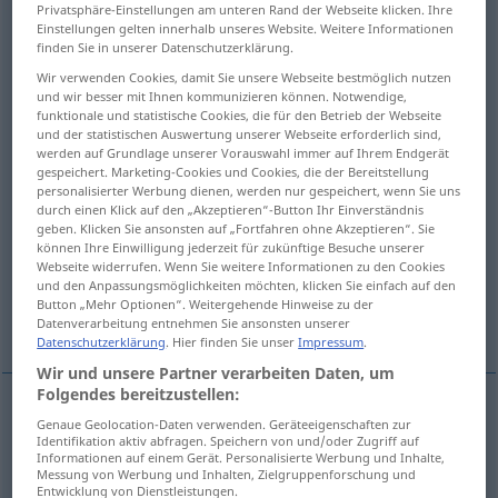
Privatsphäre-Einstellungen am unteren Rand der Webseite klicken. Ihre
Einstellungen gelten innerhalb unseres Website. Weitere Informationen
Übersicht aller Übersetzungen
finden Sie in unserer Datenschutzerklärung.
(Für mehr Details die Übersetzung anklicken/antippen)
Wir verwenden Cookies, damit Sie unsere Webseite bestmöglich nutzen
und wir besser mit Ihnen kommunizieren können. Notwendige,
im Feld
ins aufs Feld
funktionale und statistische Cookies, die für den Betrieb der Webseite
und der statistischen Auswertung unserer Webseite erforderlich sind,
werden auf Grundlage unserer Vorauswahl immer auf Ihrem Endgerät
gespeichert. Marketing-Cookies und Cookies, die der Bereitstellung
in der Ferne, von Hause weg, draußen, im
personalisierter Werbung dienen, werden nur gespeichert, wenn Sie uns
weiteren Umfeld
durch einen Klick auf den „Akzeptieren“-Button Ihr Einverständnis
geben. Klicken Sie ansonsten auf „Fortfahren ohne Akzeptieren“. Sie
können Ihre Einwilligung jederzeit für zukünftige Besuche unserer
in die Ferne, hinaus
Webseite widerrufen. Wenn Sie weitere Informationen zu den Cookies
und den Anpassungsmöglichkeiten möchten, klicken Sie einfach auf den
Button „Mehr Optionen“. Weitergehende Hinweise zu der
in die Irre, vom rechten Wege ab
Datenverarbeitung entnehmen Sie ansonsten unserer
Datenschutzerklärung
. Hier finden Sie unser
Impressum
.
Wir und unsere Partner verarbeiten Daten, um
Folgendes bereitzustellen:
Genaue Geolocation-Daten verwenden. Geräteeigenschaften zur
im
Feld
afield
selten
(in field)
Identifikation aktiv abfragen. Speichern von und/oder Zugriff auf
Informationen auf einem Gerät. Personalisierte Werbung und Inhalte,
Messung von Werbung und Inhalten, Zielgruppenforschung und
Entwicklung von Dienstleistungen.