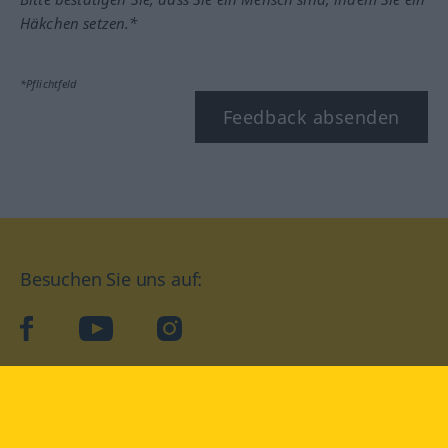
Häkchen setzen.*
*Pflichtfeld
Feedback absenden
Besuchen Sie uns auf:
facebook
YouTube
Instagram
Langenscheidt