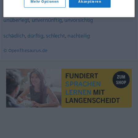
Mehr Optionen
Akzeptieren
dumm (von jemandem)
,
gedankenlos
,
unklug
,
unüberlegt
,
unvernünftig
,
unvorsichtig
schädlich
,
dürftig
,
schlecht
,
nachteilig
© OpenThesaurus.de