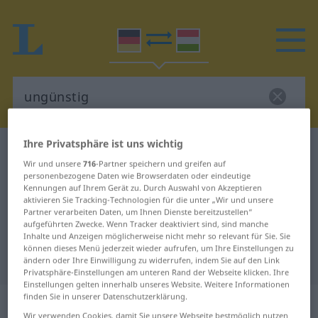
Ihre Privatsphäre ist uns wichtig
Deutsch-Ungarisch Wörterbuch
ungünstig
Wir und unsere
716
-Partner speichern und greifen auf
Deutsch-Ungarisch Übersetzung
personenbezogene Daten wie Browserdaten oder eindeutige
Kennungen auf Ihrem Gerät zu. Durch Auswahl von Akzeptieren
für "ungünstig"
aktivieren Sie Tracking-Technologien für die unter „Wir und unsere
Partner verarbeiten Daten, um Ihnen Dienste bereitzustellen“
aufgeführten Zwecke. Wenn Tracker deaktiviert sind, sind manche
"ungünstig" Ungarisch
Inhalte und Anzeigen möglicherweise nicht mehr so relevant für Sie. Sie
können dieses Menü jederzeit wieder aufrufen, um Ihre Einstellungen zu
Übersetzung
ändern oder Ihre Einwilligung zu widerrufen, indem Sie auf den Link
Privatsphäre-Einstellungen am unteren Rand der Webseite klicken. Ihre
Einstellungen gelten innerhalb unseres Website. Weitere Informationen
finden Sie in unserer Datenschutzerklärung.
„ungünstig“
Wir verwenden Cookies, damit Sie unsere Webseite bestmöglich nutzen