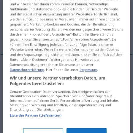
und wir besser mit Ihnen kommunizieren können. Notwendige,
ungünstig
funktionale und statistische Cookies, die für den Betrieb der Webseite
und der statistischen Auswertung unserer Webseite erforderlich sind,
werden auf Grundlage unserer Vorauswahl immer auf Ihrem Endgerät
Übersicht aller Übersetzungen
gespeichert. Marketing-Cookies und Cookies, die der Bereitstellung
(Für mehr Details die Übersetzung anklicken/antippen)
personalisierter Werbung dienen, werden nur gespeichert, wenn Sie uns
durch einen Klick auf den „Akzeptieren“-Button Ihr Einverständnis
geben. Klicken Sie ansonsten auf „Fortfahren ohne Akzeptieren“. Sie
kedvezőtlen
können Ihre Einwilligung jederzeit für zukünftige Besuche unserer
Webseite widerrufen. Wenn Sie weitere Informationen zu den Cookies
und den Anpassungsmöglichkeiten möchten, klicken Sie einfach auf den
Button „Mehr Optionen“. Weitergehende Hinweise zu der
Datenverarbeitung entnehmen Sie ansonsten unserer
Datenschutzerklärung
. Hier finden Sie unser
Impressum
.
kedvezőtlen
ungünstig
Wir und unsere Partner verarbeiten Daten, um
Folgendes bereitzustellen:
Synonyme für "ungünstig"
Genaue Geolocation-Daten verwenden. Geräteeigenschaften zur
Identifikation aktiv abfragen. Speichern von und/oder Zugriff auf
Informationen auf einem Gerät. Personalisierte Werbung und Inhalte,
Messung von Werbung und Inhalten, Zielgruppenforschung und
Entwicklung von Dienstleistungen.
unpassend
,
ungelegen
Liste der Partner (Lieferanten)
unpassend
,
unangebracht
,
ungeeignet
,
unbrauchbar