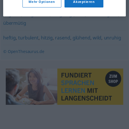
Mehr Optionen
Akzeptieren
zügellos
,
ausgelassen
,
aufgeregt
,
wild
,
hemmungslos
,
übermütig
heftig
,
turbulent
,
hitzig
,
rasend
,
glühend
,
wild
,
unruhig
© OpenThesaurus.de