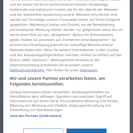
und wir besser mit Ihnen kommunizieren können. Notwendige,
funktionale und statistische Cookies, die für den Betrieb der Webseite
Übersicht aller Übersetzungen
und der statistischen Auswertung unserer Webseite erforderlich sind,
(Für mehr Details die Übersetzung anklicken/antippen)
werden auf Grundlage unserer Vorauswahl immer auf Ihrem Endgerät
gespeichert. Marketing-Cookies und Cookies, die der Bereitstellung
personalisierter Werbung dienen, werden nur gespeichert, wenn Sie uns
viharos, heves
durch einen Klick auf den „Akzeptieren“-Button Ihr Einverständnis
geben. Klicken Sie ansonsten auf „Fortfahren ohne Akzeptieren“. Sie
können Ihre Einwilligung jederzeit für zukünftige Besuche unserer
Webseite widerrufen. Wenn Sie weitere Informationen zu den Cookies
und den Anpassungsmöglichkeiten möchten, klicken Sie einfach auf den
Button „Mehr Optionen“. Weitergehende Hinweise zu der
viharos
stürmisch
Datenverarbeitung entnehmen Sie ansonsten unserer
Datenschutzerklärung
. Hier finden Sie unser
Impressum
.
heves
stürmisch
Wir und unsere Partner verarbeiten Daten, um
Folgendes bereitzustellen:
Genaue Geolocation-Daten verwenden. Geräteeigenschaften zur
Synonyme für "stürmisch"
Identifikation aktiv abfragen. Speichern von und/oder Zugriff auf
Informationen auf einem Gerät. Personalisierte Werbung und Inhalte,
Messung von Werbung und Inhalten, Zielgruppenforschung und
Entwicklung von Dienstleistungen.
Liste der Partner (Lieferanten)
bewegt (Zeit, Jahre)
,
wild
,
turbulent
,
unruhig
rasend