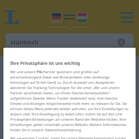
Ihre Privatsphäre ist uns wichtig
Deutsch-Ungarisch Wörterbuch
stürmisch
Wir und unsere
716
-Partner speichern und greifen auf
Deutsch-Ungarisch Übersetzung
personenbezogene Daten wie Browserdaten oder eindeutige
Kennungen auf Ihrem Gerät zu. Durch Auswahl von Akzeptieren
für "stürmisch"
aktivieren Sie Tracking-Technologien für die unter „Wir und unsere
Partner verarbeiten Daten, um Ihnen Dienste bereitzustellen“
aufgeführten Zwecke. Wenn Tracker deaktiviert sind, sind manche
"stürmisch" Ungarisch Übersetzung
Inhalte und Anzeigen möglicherweise nicht mehr so relevant für Sie. Sie
können dieses Menü jederzeit wieder aufrufen, um Ihre Einstellungen zu
ändern oder Ihre Einwilligung zu widerrufen, indem Sie auf den Link
Privatsphäre-Einstellungen am unteren Rand der Webseite klicken. Ihre
„stürmisch“
Einstellungen gelten innerhalb unseres Website. Weitere Informationen
finden Sie in unserer Datenschutzerklärung.
stürmisch
Wir verwenden Cookies, damit Sie unsere Webseite bestmöglich nutzen