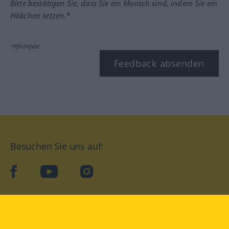
Bitte bestätigen Sie, dass Sie ein Mensch sind, indem Sie ein
Häkchen setzen.*
*Pflichtfeld
Feedback absenden
Besuchen Sie uns auf:
facebook
YouTube
Instagram