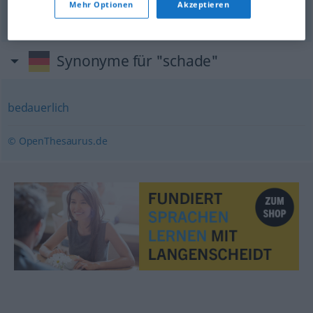
Mehr Optionen
Akzeptieren
Synonyme für "schade"
bedauerlich
© OpenThesaurus.de