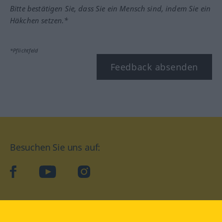
Bitte bestätigen Sie, dass Sie ein Mensch sind, indem Sie ein
Häkchen setzen.*
*Pflichtfeld
Feedback absenden
Besuchen Sie uns auf:
facebook
YouTube
Instagram