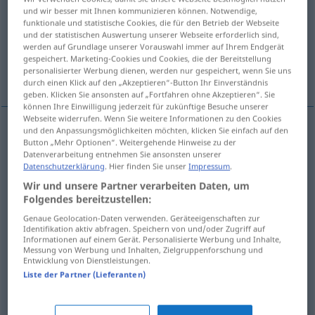
und wir besser mit Ihnen kommunizieren können. Notwendige,
funktionale und statistische Cookies, die für den Betrieb der Webseite
Übersicht aller Übersetzungen
und der statistischen Auswertung unserer Webseite erforderlich sind,
(Für mehr Details die Übersetzung anklicken/antippen)
werden auf Grundlage unserer Vorauswahl immer auf Ihrem Endgerät
gespeichert. Marketing-Cookies und Cookies, die der Bereitstellung
personalisierter Werbung dienen, werden nur gespeichert, wenn Sie uns
de kár!
milyen kár!
kár hogy …
durch einen Klick auf den „Akzeptieren“-Button Ihr Einverständnis
geben. Klicken Sie ansonsten auf „Fortfahren ohne Akzeptieren“. Sie
können Ihre Einwilligung jederzeit für zukünftige Besuche unserer
Webseite widerrufen. Wenn Sie weitere Informationen zu den Cookies
und den Anpassungsmöglichkeiten möchten, klicken Sie einfach auf den
Beispiele
Button „Mehr Optionen“. Weitergehende Hinweise zu der
Datenverarbeitung entnehmen Sie ansonsten unserer
schade!
Datenschutzerklärung
. Hier finden Sie unser
Impressum
.
(de)
kár!
Wir und unsere Partner verarbeiten Daten, um
Folgendes bereitzustellen:
Genaue Geolocation-Daten verwenden. Geräteeigenschaften zur
wie schade!
Identifikation aktiv abfragen. Speichern von und/oder Zugriff auf
Informationen auf einem Gerät. Personalisierte Werbung und Inhalte,
milyen
kár!
Messung von Werbung und Inhalten, Zielgruppenforschung und
Entwicklung von Dienstleistungen.
Liste der Partner (Lieferanten)
es ist schade, dass …
kár(,)
hogy
…