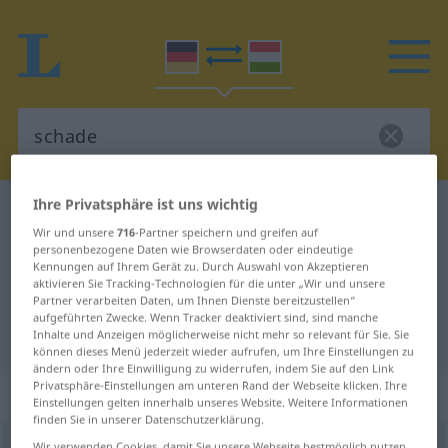
Ihre Privatsphäre ist uns wichtig
Deutsch-Ungarisch Wörterbuch
schade
Wir und unsere
716
-Partner speichern und greifen auf
Deutsch-Ungarisch Übersetzung
personenbezogene Daten wie Browserdaten oder eindeutige
Kennungen auf Ihrem Gerät zu. Durch Auswahl von Akzeptieren
für "schade"
aktivieren Sie Tracking-Technologien für die unter „Wir und unsere
Partner verarbeiten Daten, um Ihnen Dienste bereitzustellen“
aufgeführten Zwecke. Wenn Tracker deaktiviert sind, sind manche
"schade" Ungarisch Übersetzung
Inhalte und Anzeigen möglicherweise nicht mehr so relevant für Sie. Sie
können dieses Menü jederzeit wieder aufrufen, um Ihre Einstellungen zu
ändern oder Ihre Einwilligung zu widerrufen, indem Sie auf den Link
Privatsphäre-Einstellungen am unteren Rand der Webseite klicken. Ihre
„schade“
Einstellungen gelten innerhalb unseres Website. Weitere Informationen
finden Sie in unserer Datenschutzerklärung.
schade
Wir verwenden Cookies, damit Sie unsere Webseite bestmöglich nutzen