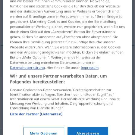
und wir besser mit Ihnen kommunizieren können. Notwendige,
funktionale und statistische Cookies, die für den Betrieb der Webseite
Übersicht aller Übersetzungen
und der statistischen Auswertung unserer Webseite erforderlich sind,
werden auf Grundlage unserer Vorauswahl immer auf Ihrem Endgerät
(Für mehr Details die Übersetzung anklicken/antippen)
gespeichert. Marketing-Cookies und Cookies, die der Bereitstellung
personalisierter Werbung dienen, werden nur gespeichert, wenn Sie uns
céltalan
durch einen Klick auf den „Akzeptieren“-Button Ihr Einverständnis
geben. Klicken Sie ansonsten auf „Fortfahren ohne Akzeptieren“. Sie
können Ihre Einwilligung jederzeit für zukünftige Besuche unserer
Webseite widerrufen. Wenn Sie weitere Informationen zu den Cookies
und den Anpassungsmöglichkeiten möchten, klicken Sie einfach auf den
Button „Mehr Optionen“. Weitergehende Hinweise zu der
céltalan
planlos
Datenverarbeitung entnehmen Sie ansonsten unserer
Datenschutzerklärung
. Hier finden Sie unser
Impressum
.
Wir und unsere Partner verarbeiten Daten, um
Folgendes bereitzustellen:
Synonyme für "planlos"
Genaue Geolocation-Daten verwenden. Geräteeigenschaften zur
Identifikation aktiv abfragen. Speichern von und/oder Zugriff auf
Informationen auf einem Gerät. Personalisierte Werbung und Inhalte,
Messung von Werbung und Inhalten, Zielgruppenforschung und
unüberlegt
,
wirr
,
chaotisch
Entwicklung von Dienstleistungen.
Liste der Partner (Lieferanten)
© OpenThesaurus.de
Mehr Optionen
Akzeptieren