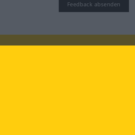
Feedback absenden
Besuchen Sie uns auf:
facebook
YouTube
Instagram
Langenscheidt
NUTZUNGSBEDINGUNGEN
DATENSCHUTZBESTIMMUNGEN