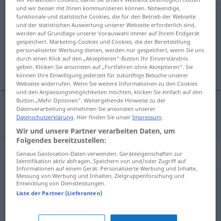
und wir besser mit Ihnen kommunizieren können. Notwendige,
organisieren
funktionale und statistische Cookies, die für den Betrieb der Webseite
und der statistischen Auswertung unserer Webseite erforderlich sind,
Übersicht aller Übersetzungen
werden auf Grundlage unserer Vorauswahl immer auf Ihrem Endgerät
gespeichert. Marketing-Cookies und Cookies, die der Bereitstellung
(Für mehr Details die Übersetzung anklicken/antippen)
personalisierter Werbung dienen, werden nur gespeichert, wenn Sie uns
durch einen Klick auf den „Akzeptieren“-Button Ihr Einverständnis
megszervez
geben. Klicken Sie ansonsten auf „Fortfahren ohne Akzeptieren“. Sie
können Ihre Einwilligung jederzeit für zukünftige Besuche unserer
Webseite widerrufen. Wenn Sie weitere Informationen zu den Cookies
und den Anpassungsmöglichkeiten möchten, klicken Sie einfach auf den
Button „Mehr Optionen“. Weitergehende Hinweise zu der
Datenverarbeitung entnehmen Sie ansonsten unserer
(meg)szervez
organisieren
Datenschutzerklärung
. Hier finden Sie unser
Impressum
.
Wir und unsere Partner verarbeiten Daten, um
Folgendes bereitzustellen:
Synonyme für "organisieren"
Genaue Geolocation-Daten verwenden. Geräteeigenschaften zur
Identifikation aktiv abfragen. Speichern von und/oder Zugriff auf
Informationen auf einem Gerät. Personalisierte Werbung und Inhalte,
Messung von Werbung und Inhalten, Zielgruppenforschung und
Entwicklung von Dienstleistungen.
besorgen
,
holen
Liste der Partner (Lieferanten)
veranstalten
,
abhalten
,
aufführen