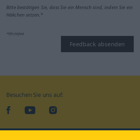
Bitte bestätigen Sie, dass Sie ein Mensch sind, indem Sie ein
Häkchen setzen.*
*Pflichtfeld
Feedback absenden
Besuchen Sie uns auf:
facebook
YouTube
Instagram