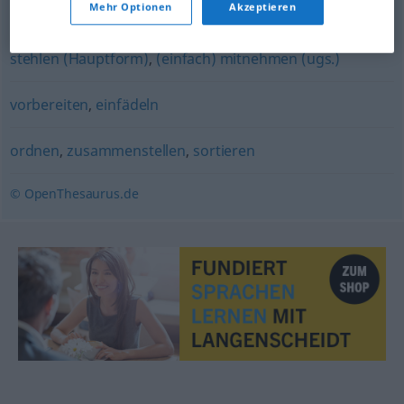
Mehr Optionen
Akzeptieren
(sich) bedienen (ugs., ironisch, verhüllend)
,
entwenden
,
stehlen (Hauptform)
,
(einfach) mitnehmen (ugs.)
vorbereiten
,
einfädeln
ordnen
,
zusammenstellen
,
sortieren
© OpenThesaurus.de