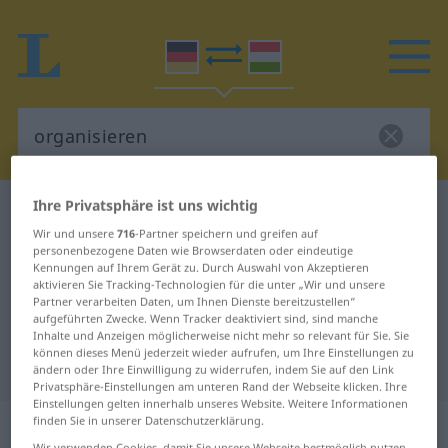
Ihre Privatsphäre ist uns wichtig
Deutsch-Ungarisch Wörterbuch
organisieren
Wir und unsere
716
-Partner speichern und greifen auf
Deutsch-Ungarisch Übersetzung
personenbezogene Daten wie Browserdaten oder eindeutige
Kennungen auf Ihrem Gerät zu. Durch Auswahl von Akzeptieren
für "organisieren"
aktivieren Sie Tracking-Technologien für die unter „Wir und unsere
Partner verarbeiten Daten, um Ihnen Dienste bereitzustellen“
aufgeführten Zwecke. Wenn Tracker deaktiviert sind, sind manche
"organisieren" Ungarisch
Inhalte und Anzeigen möglicherweise nicht mehr so relevant für Sie. Sie
können dieses Menü jederzeit wieder aufrufen, um Ihre Einstellungen zu
Übersetzung
ändern oder Ihre Einwilligung zu widerrufen, indem Sie auf den Link
Privatsphäre-Einstellungen am unteren Rand der Webseite klicken. Ihre
Einstellungen gelten innerhalb unseres Website. Weitere Informationen
„organisieren“
finden Sie in unserer Datenschutzerklärung.
Wir verwenden Cookies, damit Sie unsere Webseite bestmöglich nutzen