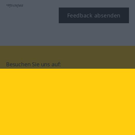
*Pflichtfeld
Feedback absenden
Besuchen Sie uns auf:
facebook
YouTube
Instagram
Langenscheidt
NUTZUNGSBEDINGUNGEN