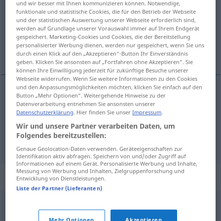
und wir besser mit Ihnen kommunizieren können. Notwendige,
funktionale und statistische Cookies, die für den Betrieb der Webseite
Übersicht aller Übersetzungen
und der statistischen Auswertung unserer Webseite erforderlich sind,
werden auf Grundlage unserer Vorauswahl immer auf Ihrem Endgerät
(Für mehr Details die Übersetzung anklicken/antippen)
gespeichert. Marketing-Cookies und Cookies, die der Bereitstellung
personalisierter Werbung dienen, werden nur gespeichert, wenn Sie uns
sokszor, gyakran, többször
durch einen Klick auf den „Akzeptieren“-Button Ihr Einverständnis
geben. Klicken Sie ansonsten auf „Fortfahren ohne Akzeptieren“. Sie
können Ihre Einwilligung jederzeit für zukünftige Besuche unserer
Webseite widerrufen. Wenn Sie weitere Informationen zu den Cookies
und den Anpassungsmöglichkeiten möchten, klicken Sie einfach auf den
Button „Mehr Optionen“. Weitergehende Hinweise zu der
sokszor
, gyakran
oft
Datenverarbeitung entnehmen Sie ansonsten unserer
Datenschutzerklärung
. Hier finden Sie unser
Impressum
.
többször
oft
Wir und unsere Partner verarbeiten Daten, um
Folgendes bereitzustellen:
Genaue Geolocation-Daten verwenden. Geräteeigenschaften zur
Identifikation aktiv abfragen. Speichern von und/oder Zugriff auf
Informationen auf einem Gerät. Personalisierte Werbung und Inhalte,
Messung von Werbung und Inhalten, Zielgruppenforschung und
Synonyme für "oft"
Entwicklung von Dienstleistungen.
Liste der Partner (Lieferanten)
vielmals
,
häufig
,
mehrfach
,
mehrmals
Mehr Optionen
Akzeptieren