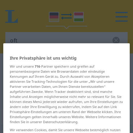
Ihre Privatsphäre ist uns wichtig
Deutsch-Ungarisch Wörterbuch
oft
Wir und unsere
716
-Partner speichern und greifen auf
Deutsch-Ungarisch Übersetzung
personenbezogene Daten wie Browserdaten oder eindeutige
Kennungen auf Ihrem Gerät zu. Durch Auswahl von Akzeptieren
für "oft"
aktivieren Sie Tracking-Technologien für die unter „Wir und unsere
Partner verarbeiten Daten, um Ihnen Dienste bereitzustellen“
aufgeführten Zwecke. Wenn Tracker deaktiviert sind, sind manche
Inhalte und Anzeigen möglicherweise nicht mehr so relevant für Sie. Sie
"oft" Ungarisch Übersetzung
können dieses Menü jederzeit wieder aufrufen, um Ihre Einstellungen zu
ändern oder Ihre Einwilligung zu widerrufen, indem Sie auf den Link
Privatsphäre-Einstellungen am unteren Rand der Webseite klicken. Ihre
„oft“
Einstellungen gelten innerhalb unseres Website. Weitere Informationen
finden Sie in unserer Datenschutzerklärung.
Wir verwenden Cookies, damit Sie unsere Webseite bestmöglich nutzen
oft