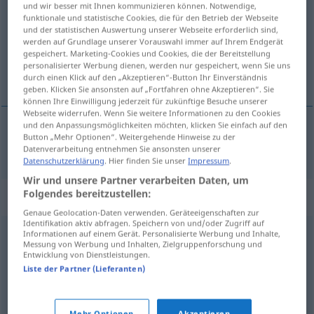
und wir besser mit Ihnen kommunizieren können. Notwendige,
funktionale und statistische Cookies, die für den Betrieb der Webseite
Übersicht aller Übersetzungen
und der statistischen Auswertung unserer Webseite erforderlich sind,
werden auf Grundlage unserer Vorauswahl immer auf Ihrem Endgerät
(Für mehr Details die Übersetzung anklicken/antippen)
gespeichert. Marketing-Cookies und Cookies, die der Bereitstellung
personalisierter Werbung dienen, werden nur gespeichert, wenn Sie uns
okos, eszes
durch einen Klick auf den „Akzeptieren“-Button Ihr Einverständnis
geben. Klicken Sie ansonsten auf „Fortfahren ohne Akzeptieren“. Sie
können Ihre Einwilligung jederzeit für zukünftige Besuche unserer
Webseite widerrufen. Wenn Sie weitere Informationen zu den Cookies
und den Anpassungsmöglichkeiten möchten, klicken Sie einfach auf den
Button „Mehr Optionen“. Weitergehende Hinweise zu der
okos
,
eszes
klug
Datenverarbeitung entnehmen Sie ansonsten unserer
Datenschutzerklärung
. Hier finden Sie unser
Impressum
.
Wir und unsere Partner verarbeiten Daten, um
Folgendes bereitzustellen:
Synonyme für "klug"
Genaue Geolocation-Daten verwenden. Geräteeigenschaften zur
Identifikation aktiv abfragen. Speichern von und/oder Zugriff auf
Informationen auf einem Gerät. Personalisierte Werbung und Inhalte,
besonnen
Messung von Werbung und Inhalten, Zielgruppenforschung und
Entwicklung von Dienstleistungen.
Liste der Partner (Lieferanten)
intelligent
,
schlau
,
gescheit
Mehr Optionen
Akzeptieren