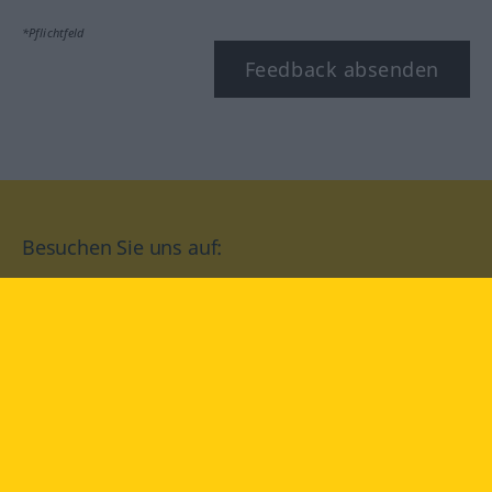
*Pflichtfeld
Feedback absenden
Besuchen Sie uns auf:
facebook
YouTube
Instagram
Langenscheidt