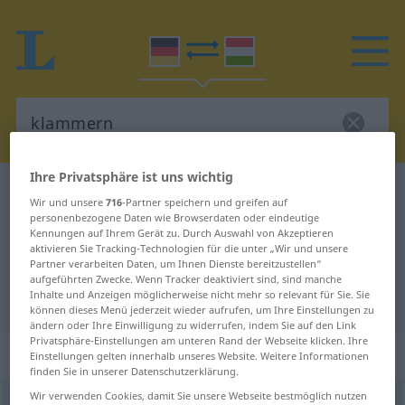
Ihre Privatsphäre ist uns wichtig
Deutsch-Ungarisch Wörterbuch
klammern
Wir und unsere
716
-Partner speichern und greifen auf
Deutsch-Ungarisch Übersetzung
personenbezogene Daten wie Browserdaten oder eindeutige
Kennungen auf Ihrem Gerät zu. Durch Auswahl von Akzeptieren
für "klammern"
aktivieren Sie Tracking-Technologien für die unter „Wir und unsere
Partner verarbeiten Daten, um Ihnen Dienste bereitzustellen“
aufgeführten Zwecke. Wenn Tracker deaktiviert sind, sind manche
Inhalte und Anzeigen möglicherweise nicht mehr so relevant für Sie. Sie
"klammern" Ungarisch Übersetzung
können dieses Menü jederzeit wieder aufrufen, um Ihre Einstellungen zu
ändern oder Ihre Einwilligung zu widerrufen, indem Sie auf den Link
Privatsphäre-Einstellungen am unteren Rand der Webseite klicken. Ihre
„klammern“
Einstellungen gelten innerhalb unseres Website. Weitere Informationen
finden Sie in unserer Datenschutzerklärung.
Wir verwenden Cookies, damit Sie unsere Webseite bestmöglich nutzen
klammern