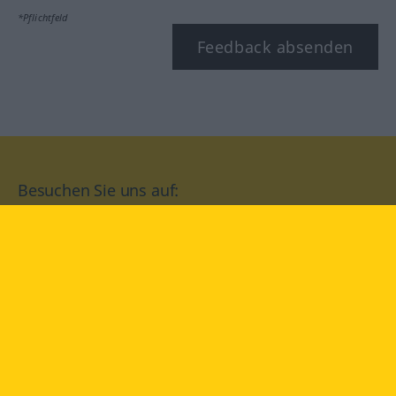
*Pflichtfeld
Feedback absenden
Besuchen Sie uns auf:
facebook
YouTube
Instagram
Langenscheidt
NUTZUNGSBEDINGUNGEN