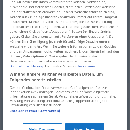
und wir besser mit Ihnen kommunizieren können. Notwendige,
funktionale und statistische Cookies, die für den Betrieb der Webseite
Übersicht aller Übersetzungen
und der statistischen Auswertung unserer Webseite erforderlich sind,
werden auf Grundlage unserer Vorauswahl immer auf Ihrem Endgerät
(Für mehr Details die Übersetzung anklicken/antippen)
gespeichert. Marketing-Cookies und Cookies, die der Bereitstellung
personalisierter Werbung dienen, werden nur gespeichert, wenn Sie uns
összekapcsol
durch einen Klick auf den „Akzeptieren“-Button Ihr Einverständnis
geben. Klicken Sie ansonsten auf „Fortfahren ohne Akzeptieren“. Sie
können Ihre Einwilligung jederzeit für zukünftige Besuche unserer
Webseite widerrufen. Wenn Sie weitere Informationen zu den Cookies
und den Anpassungsmöglichkeiten möchten, klicken Sie einfach auf den
Button „Mehr Optionen“. Weitergehende Hinweise zu der
összekapcsol
klammern
Datenverarbeitung entnehmen Sie ansonsten unserer
Datenschutzerklärung
. Hier finden Sie unser
Impressum
.
Wir und unsere Partner verarbeiten Daten, um
Folgendes bereitzustellen:
Genaue Geolocation-Daten verwenden. Geräteeigenschaften zur
Synonyme für "klammern"
Identifikation aktiv abfragen. Speichern von und/oder Zugriff auf
Informationen auf einem Gerät. Personalisierte Werbung und Inhalte,
Messung von Werbung und Inhalten, Zielgruppenforschung und
Entwicklung von Dienstleistungen.
festhalten
Liste der Partner (Lieferanten)
halten
,
befestigen
,
einspannen
Mehr Optionen
Akzeptieren