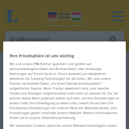
Ihre Privatsphäre ist uns wichtig
Deutsch-Ungarisch Wörterbuch
Großbritannien
Wir und unsere
716
-Partner speichern und greifen auf
Deutsch-Ungarisch Übersetzung
personenbezogene Daten wie Browserdaten oder eindeutige
Kennungen auf Ihrem Gerät zu. Durch Auswahl von Akzeptieren
für "Großbritannien"
aktivieren Sie Tracking-Technologien für die unter „Wir und unsere
Partner verarbeiten Daten, um Ihnen Dienste bereitzustellen“
aufgeführten Zwecke. Wenn Tracker deaktiviert sind, sind manche
Inhalte und Anzeigen möglicherweise nicht mehr so relevant für Sie. Sie
"Großbritannien" Ungarisch
können dieses Menü jederzeit wieder aufrufen, um Ihre Einstellungen zu
ändern oder Ihre Einwilligung zu widerrufen, indem Sie auf den Link
Übersetzung
Privatsphäre-Einstellungen am unteren Rand der Webseite klicken. Ihre
Einstellungen gelten innerhalb unseres Website. Weitere Informationen
finden Sie in unserer Datenschutzerklärung.
„Großbritannien“
: Neutrum, sächlich
Wir verwenden Cookies, damit Sie unsere Webseite bestmöglich nutzen