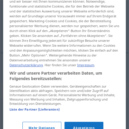
und wir besser mit Ihnen kommunizieren können. Notwendige,
funktionale und statistische Cookies, die für den Betrieb der Webseite
Großbritannien
n
und der statistischen Auswertung unserer Webseite erforderlich sind,
werden auf Grundlage unserer Vorauswahl immer auf Ihrem Endgerät
Übersicht aller Übersetzungen
gespeichert. Marketing-Cookies und Cookies, die der Bereitstellung
personalisierter Werbung dienen, werden nur gespeichert, wenn Sie uns
(Für mehr Details die Übersetzung anklicken/antippen)
durch einen Klick auf den „Akzeptieren“-Button Ihr Einverständnis
geben. Klicken Sie ansonsten auf „Fortfahren ohne Akzeptieren“. Sie
Nagy-Britannia
können Ihre Einwilligung jederzeit für zukünftige Besuche unserer
Webseite widerrufen. Wenn Sie weitere Informationen zu den Cookies
und den Anpassungsmöglichkeiten möchten, klicken Sie einfach auf den
Button „Mehr Optionen“. Weitergehende Hinweise zu der
Datenverarbeitung entnehmen Sie ansonsten unserer
Datenschutzerklärung
. Hier finden Sie unser
Impressum
.
Nagy-Britannia
Großbritannien
Wir und unsere Partner verarbeiten Daten, um
Folgendes bereitzustellen:
Genaue Geolocation-Daten verwenden. Geräteeigenschaften zur
Synonyme für "Großbritannien"
Identifikation aktiv abfragen. Speichern von und/oder Zugriff auf
Informationen auf einem Gerät. Personalisierte Werbung und Inhalte,
Messung von Werbung und Inhalten, Zielgruppenforschung und
Entwicklung von Dienstleistungen.
England (ugs.)
Liste der Partner (Lieferanten)
© OpenThesaurus.de
Mehr Optionen
Akzeptieren