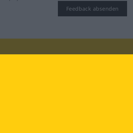
Feedback absenden
Besuchen Sie uns auf:
facebook
YouTube
Instagram
Langenscheidt
NUTZUNGSBEDINGUNGEN